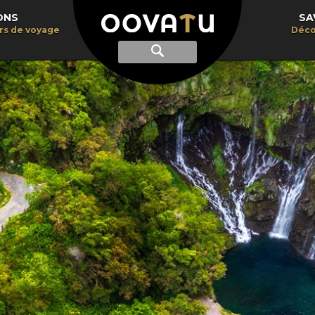
ONS
SA
irs de voyage
Déco
Afficher
Recherche
la
recherche