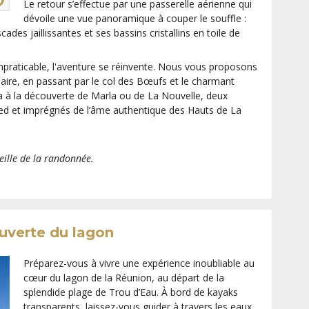
Le retour s’effectue par une passerelle aérienne qui
dévoile une vue panoramique à couper le souffle :
ades jaillissantes et ses bassins cristallins en toile de
impraticable, l'aventure se réinvente. Nous vous proposons
culaire, en passant par le col des Bœufs et le charmant
ra à la découverte de Marla ou de La Nouvelle, deux
ed et imprégnés de l’âme authentique des Hauts de La
veille de la randonnée.
ouverte du lagon
Préparez-vous à vivre une expérience inoubliable au
cœur du lagon de la Réunion, au départ de la
splendide plage de Trou d’Eau. À bord de kayaks
transparents, laissez-vous guider à travers les eaux