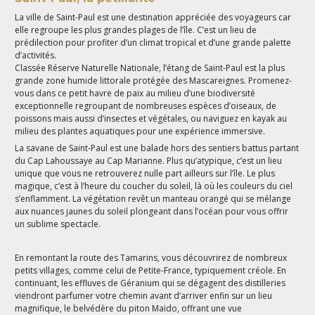
La ville de Saint-Paul est une destination appréciée des voyageurs car
elle regroupe les plus grandes plages de l’île. C’est un lieu de
prédilection pour profiter d’un climat tropical et d’une grande palette
d’activités.
Classée Réserve Naturelle Nationale, l’étang de Saint-Paul est la plus
grande zone humide littorale protégée des Mascareignes. Promenez-
vous dans ce petit havre de paix au milieu d’une biodiversité
exceptionnelle regroupant de nombreuses espèces d’oiseaux, de
poissons mais aussi d’insectes et végétales, ou naviguez en kayak au
milieu des plantes aquatiques pour une expérience immersive.
La savane de Saint-Paul est une balade hors des sentiers battus partant
du Cap Lahoussaye au Cap Marianne. Plus qu’atypique, c’est un lieu
unique que vous ne retrouverez nulle part ailleurs sur l’île. Le plus
magique, c’est à l’heure du coucher du soleil, là où les couleurs du ciel
s’enflamment. La végétation revêt un manteau orangé qui se mélange
aux nuances jaunes du soleil plongeant dans l’océan pour vous offrir
un sublime spectacle.
En remontant la route des Tamarins, vous découvrirez de nombreux
petits villages, comme celui de Petite-France, typiquement créole. En
continuant, les effluves de Géranium qui se dégagent des distilleries
viendront parfumer votre chemin avant d’arriver enfin sur un lieu
magnifique, le belvédère du piton Maïdo, offrant une vue