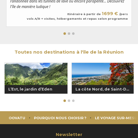
randonnée dans les tunnels de lave ou encore parapente... Découvrez
d
l'île de manière ludique !
é
1699 €
Itinéraire à partir de
/pers
vols A/R + visites, hébergements et repas selon programme
Toutes nos destinations à l'île de la Réunion
L’Est, le jardin d’Eden
La côte Nord, de Saint-Denis à Sainte-Suzanne
OOVATU
POURQUOI NOUS CHOISIR ?
LE VOYAGE SUR-MESU
Newsletter