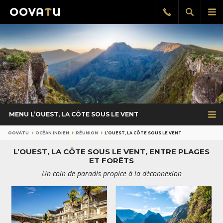
Afficher
Aff
Rappel
gratuit
la
le
recherch
me
pri
MENU L’OUEST, LA CÔTE SOUS LE VENT
OOVATU
OCÉAN INDIEN
RÉUNION
L’OUEST, LA CÔTE SOUS LE VENT
L’OUEST, LA CÔTE SOUS LE VENT, ENTRE PLAGES
ET FORÊTS
Un coin de paradis propice à la déconnexion