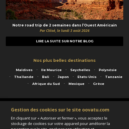
Notre road trip de 2 semaines dans l’Ouest Américain
Par Chloé, le lundi 3 août 2026
LIRE LA SUITE SUR NOTRE BLOG
Nos plus belles destinations
Maldives
Ile Maurice
Seychelles
Polynésie
Thaïlande
Bali
Japon
Etats-Unis
Tanzanie
Afrique du Sud
Mexique
Grèce
Service animé par Nautil Voyages - 22 rue Georges Picquart 75017 Paris - S.A.S
Gestion des cookies sur le site oovatu.com
au capital de 155 696 euros - RCS Paris B 423 671 973 - Code APE 7911Z
Matricule Atout France IM075100020 - Garantie financière Groupama - Agrément IATA
En cliquant sur « Autoriser et fermer », vous acceptez le
n°20-2 4177 1
stockage de cookies sur votre appareil pour améliorer la
Assurance responsabilité civile et professionnelle HISCOX RCP0081066