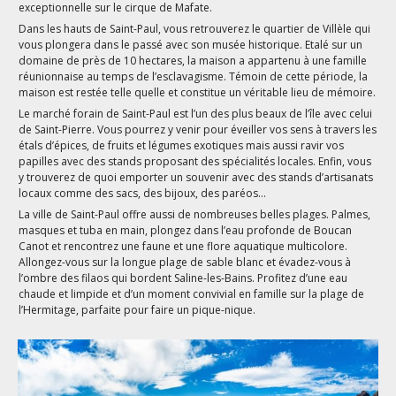
exceptionnelle sur le cirque de Mafate.
Dans les hauts de Saint-Paul, vous retrouverez le quartier de Villèle qui
vous plongera dans le passé avec son musée historique. Etalé sur un
domaine de près de 10 hectares, la maison a appartenu à une famille
réunionnaise au temps de l’esclavagisme. Témoin de cette période, la
maison est restée telle quelle et constitue un véritable lieu de mémoire.
Le marché forain de Saint-Paul est l’un des plus beaux de l’île avec celui
de Saint-Pierre. Vous pourrez y venir pour éveiller vos sens à travers les
étals d’épices, de fruits et légumes exotiques mais aussi ravir vos
papilles avec des stands proposant des spécialités locales. Enfin, vous
y trouverez de quoi emporter un souvenir avec des stands d’artisanats
locaux comme des sacs, des bijoux, des paréos…
La ville de Saint-Paul offre aussi de nombreuses belles plages. Palmes,
masques et tuba en main, plongez dans l’eau profonde de Boucan
Canot et rencontrez une faune et une flore aquatique multicolore.
Allongez-vous sur la longue plage de sable blanc et évadez-vous à
l’ombre des filaos qui bordent Saline-les-Bains. Profitez d’une eau
chaude et limpide et d’un moment convivial en famille sur la plage de
l’Hermitage, parfaite pour faire un pique-nique.