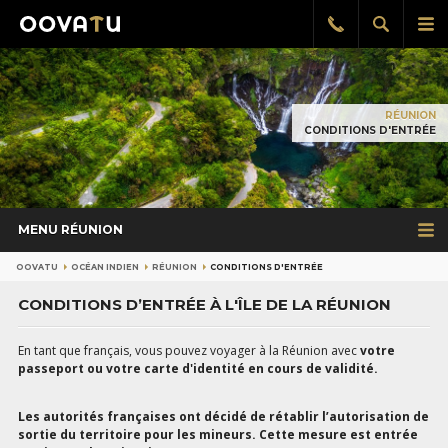
Afficher
Aff
Rappel
gratuit
la
le
recherch
me
pri
RÉUNION
CONDITIONS D'ENTRÉE
MENU RÉUNION
OOVATU
OCÉAN INDIEN
RÉUNION
CONDITIONS D'ENTRÉE
CONDITIONS D’ENTRÉE À L'ÎLE DE LA RÉUNION
En tant que français, vous pouvez voyager à la Réunion avec
votre
passeport ou votre carte d'identité en cours de validité.
Les autorités françaises ont décidé de rétablir l’autorisation de
sortie du territoire pour les mineurs. Cette mesure est entrée