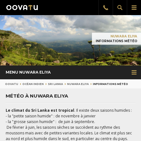
Afficher
Aff
Rappel
gratuit
la
le
recherch
me
pri
NUWARA ELIYA
INFORMATIONS MÉTÉO
MENU NUWARA ELIYA
OOVATU
OCÉAN INDIEN
SRI LANKA
NUWARA ELIYA
INFORMATIONS MÉTÉO
MÉTÉO À NUWARA ELIYA
Le climat du Sri Lanka est tropical
. Il existe deux saisons humides :
- la "petite saison humide" : de novembre à janvier
- la "grosse saison humide" : de juin à septembre.
De février à juin, les saisons sèches se succèdent au rythme des
moussons mais avec de petites variantes locales. Le climat est plus sec
au nord et plus humide dans le sud, en particulier au centre du pays.