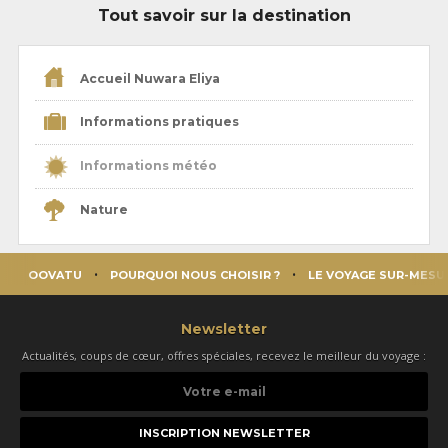
Tout savoir sur la destination
Accueil Nuwara Eliya
Informations pratiques
Informations météo
Nature
OOVATU
POURQUOI NOUS CHOISIR ?
LE VOYAGE SUR-MESU
Newsletter
Actualités, coups de cœur, offres spéciales, recevez le meilleur du voyage :
Votre
e-
mail