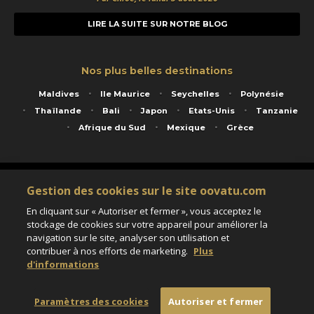
LIRE LA SUITE SUR NOTRE BLOG
Nos plus belles destinations
Maldives
Ile Maurice
Seychelles
Polynésie
Thaïlande
Bali
Japon
Etats-Unis
Tanzanie
Afrique du Sud
Mexique
Grèce
Service animé par Nautil Voyages - 22 rue Georges Picquart 75017 Paris - S.A.S
Gestion des cookies sur le site oovatu.com
au capital de 155 696 euros - RCS Paris B 423 671 973 - Code APE 7911Z
Matricule Atout France IM075100020 - Garantie financière Groupama - Agrément IATA
En cliquant sur « Autoriser et fermer », vous acceptez le
n°20-2 4177 1
stockage de cookies sur votre appareil pour améliorer la
Assurance responsabilité civile et professionnelle HISCOX RCP0081066
navigation sur le site, analyser son utilisation et
contribuer à nos efforts de marketing.
Plus
d'informations
Paramètres des cookies
Paramètres des cookies
Autoriser et fermer