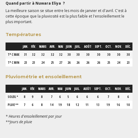
Quand partir à
Nuwara Eliya
?
La meilleure saison se situe entre les mois de janvier et d'avril. C'est à
cette époque que la pluviosité est la plus faible et l'ensoleillement le
plus important.
Températures
JAN.
FÉV.
MARS
AVR.
MAI
JUIN
JUIL.
AOÛT
SEPT.
OCT.
NOV.
DÉC.
T° C MAX
31
32
32
32
32
30
30
30
30
30
30
30
T° C MIN
23
23
24
25
27
26
26
26
26
25
24
23
Pluviométrie et ensoleillement
JAN.
FÉV.
MARS
AVR.
MAI
JUIN
JUIL.
AOÛT
SEPT.
OCT.
NOV.
DÉC.
SOLEIL *
8
9
8
7
6
5
6
6
6
7
8
6
PLUIE **
7
6
8
14
19
18
12
11
13
19
16
10
* Heures d'ensoleillement par jour
**Jours de pluie