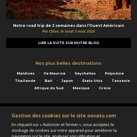
Notre road trip de 2 semaines dans l’Ouest Américain
Par Chloé, le lundi 3 août 2026
LIRE LA SUITE SUR NOTRE BLOG
Nos plus belles destinations
Maldives
Ile Maurice
Seychelles
Polynésie
Thaïlande
Bali
Japon
Etats-Unis
Tanzanie
Afrique du Sud
Mexique
Grèce
Service animé par Nautil Voyages - 22 rue Georges Picquart 75017 Paris - S.A.S
Gestion des cookies sur le site oovatu.com
au capital de 155 696 euros - RCS Paris B 423 671 973 - Code APE 7911Z
Matricule Atout France IM075100020 - Garantie financière Groupama - Agrément IATA
En cliquant sur « Autoriser et fermer », vous acceptez le
n°20-2 4177 1
stockage de cookies sur votre appareil pour améliorer la
Assurance responsabilité civile et professionnelle HISCOX RCP0081066
navigation sur le site, analyser son utilisation et