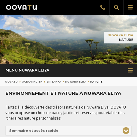
Afficher
Aff
Rappel
gratuit
la
le
recherch
me
pri
NUWARA ELIYA
NATURE
MENU NUWARA ELIYA
OOVATU
OCÉAN INDIEN
SRI LANKA
NUWARA ELIYA
NATURE
ENVIRONNEMENT ET NATURE À NUWARA ELIYA
Partez à la découverte des trésors naturels de Nuwara Eliya. OOVATU
vous propose un choix de parcs, jardins et réserves pour établir des
itinéraires nature personnalisés.
Sommaire et accès rapide