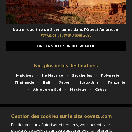
Notre road trip de 2 semaines dans l’Ouest Américain
Par Chloé, le lundi 3 août 2026
LIRE LA SUITE SUR NOTRE BLOG
Nos plus belles destinations
Maldives
Ile Maurice
Seychelles
Polynésie
Thaïlande
Bali
Japon
Etats-Unis
Tanzanie
Afrique du Sud
Mexique
Grèce
Service animé par Nautil Voyages - 22 rue Georges Picquart 75017 Paris - S.A.S
Gestion des cookies sur le site oovatu.com
au capital de 155 696 euros - RCS Paris B 423 671 973 - Code APE 7911Z
Matricule Atout France IM075100020 - Garantie financière Groupama - Agrément IATA
En cliquant sur « Autoriser et fermer », vous acceptez le
n°20-2 4177 1
stockage de cookies sur votre appareil pour améliorer la
Assurance responsabilité civile et professionnelle HISCOX RCP0081066