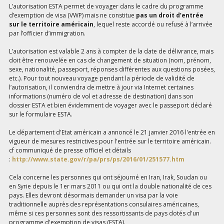
L’autorisation ESTA permet de voyager dans le cadre du programme
d’exemption de visa (VWP) mais ne constitue
pas un droit d’entrée
sur le territoire américain
, lequel reste accordé ou refusé à l’arrivée
par l’officier d’immigration.
L’autorisation est valable 2 ans à compter de la date de délivrance, mais
doit être renouvelée en cas de changement de situation (nom, prénom,
sexe, nationalité, passeport, réponses différentes aux questions posées,
etc.). Pour tout nouveau voyage pendant la période de validité de
l’autorisation, il conviendra de mettre à jour via Internet certaines
informations (numéro de vol et adresse de destination) dans son
dossier ESTA et bien évidemment de voyager avec le passeport déclaré
sur le formulaire ESTA.
Le département d'Etat américain a annoncé le 21 janvier 2016 l'entrée en
vigueur de mesures restrictives pour l'entrée sur le territoire américain.
cf communiqué de presse officiel et détails
:
http://www.state.gov/r/pa/prs/ps/2016/01/251577.htm
Cela concerne les personnes qui ont séjourné en Iran, Irak, Soudan ou
en Syrie depuis le 1er mars 2011 ou qui ont la double nationalité de ces
pays. Elles devront désormais demander un visa par la voie
traditionnelle auprès des représentations consulaires américaines,
même si ces personnes sont des ressortissants de pays dotés d'un
programme d'exemption de visas (ESTA).