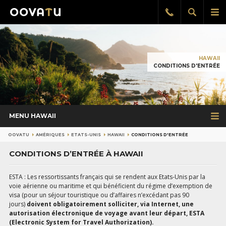
Afficher
Aff
Rappel
gratuit
la
le
recherch
me
pri
HAWAII
CONDITIONS D'ENTRÉE
MENU HAWAII
OOVATU
AMÉRIQUES
ETATS-UNIS
HAWAII
CONDITIONS D'ENTRÉE
CONDITIONS D’ENTRÉE À HAWAII
ESTA : Les ressortissants français qui se rendent aux Etats-Unis par la
voie aérienne ou maritime et qui bénéficient du régime d’exemption de
visa (pour un séjour touristique ou d’affaires n’excédant pas 90
jours)
doivent obligatoirement solliciter, via Internet, une
autorisation électronique de voyage avant leur départ, ESTA
(Electronic System for Travel Authorization).