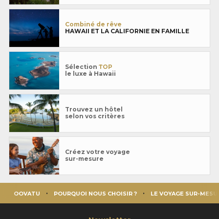
Combiné de rêve
HAWAII ET LA CALIFORNIE EN FAMILLE
Sélection
TOP
le luxe à Hawaii
Trouvez un hôtel
selon vos critères
Créez votre voyage
sur-mesure
OOVATU
POURQUOI NOUS CHOISIR ?
LE VOYAGE SUR-MESU