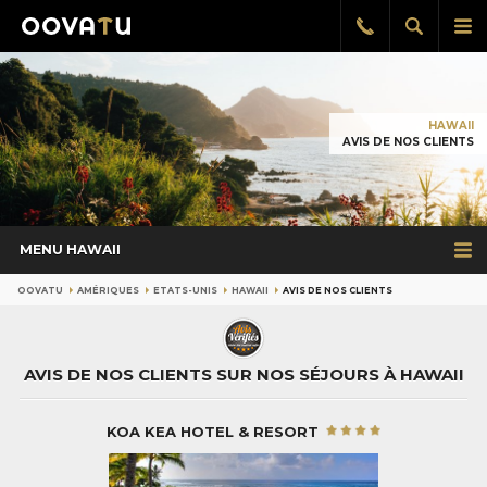
Afficher
Aff
Rappel
gratuit
la
le
recherch
me
pri
HAWAII
AVIS DE NOS CLIENTS
MENU HAWAII
OOVATU
AMÉRIQUES
ETATS-UNIS
HAWAII
AVIS DE NOS CLIENTS
AVIS DE NOS CLIENTS SUR NOS SÉJOURS À HAWAII
KOA KEA HOTEL & RESORT