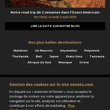
Notre road trip de 2 semaines dans l’Ouest Américain
Par Chloé, le lundi 3 août 2026
LIRE LA SUITE SUR NOTRE BLOG
Nos plus belles destinations
Maldives
Ile Maurice
Seychelles
Polynésie
Thaïlande
Bali
Japon
Etats-Unis
Tanzanie
Afrique du Sud
Mexique
Grèce
Service animé par Nautil Voyages - 22 rue Georges Picquart 75017 Paris - S.A.S
Gestion des cookies sur le site oovatu.com
au capital de 155 696 euros - RCS Paris B 423 671 973 - Code APE 7911Z
Matricule Atout France IM075100020 - Garantie financière Groupama - Agrément IATA
En cliquant sur « Autoriser et fermer », vous acceptez le
n°20-2 4177 1
stockage de cookies sur votre appareil pour améliorer la
Assurance responsabilité civile et professionnelle HISCOX RCP0081066
navigation sur le site, analyser son utilisation et
contribuer à nos efforts de marketing.
Plus