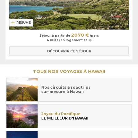
RÉSUMÉ
2070 €
Séjour à partir de
/pers
4 nuits (en logement seul)
DÉCOUVRIR CE SÉJOUR
TOUS NOS VOYAGES À HAWAII
Nos circuits & roadtrips
sur-mesure à Hawaii
Joyau du Pacifique
LE MEILLEUR D'HAWAII