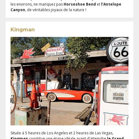
les environs, ne manquez pas
Horseshoe Bend
et
l’Antelope
Canyon
, de véritables joyaux de la nature !
Kingman
Située
à 5 heures de Los Angeles
et 2 heures de Las Vegas,
Kingman
constitue une étape idéale avant d’atteindre
le Grand