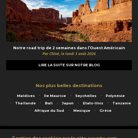
Notre road trip de 2 semaines dans l’Ouest Américain
Par Chloé, le lundi 3 août 2026
LIRE LA SUITE SUR NOTRE BLOG
Nos plus belles destinations
Maldives
Ile Maurice
Seychelles
Polynésie
Thaïlande
Bali
Japon
Etats-Unis
Tanzanie
Afrique du Sud
Mexique
Grèce
Service animé par Nautil Voyages - 22 rue Georges Picquart 75017 Paris - S.A.S