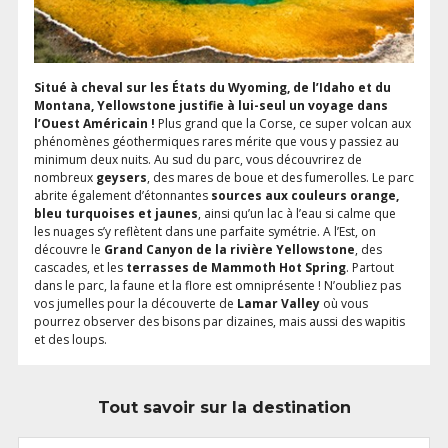
Situé à cheval sur les États du Wyoming, de l’Idaho et du
Montana, Yellowstone justifie à lui-seul un voyage dans
l’Ouest Américain !
Plus grand que la Corse, ce super volcan aux
phénomènes géothermiques rares mérite que vous y passiez au
minimum deux nuits. Au sud du parc, vous découvrirez de
nombreux
geysers
, des mares de boue et des fumerolles. Le parc
abrite également d’étonnantes
sources aux couleurs orange,
bleu turquoises et jaunes
, ainsi qu’un lac à l’eau si calme que
les nuages s’y reflètent dans une parfaite symétrie. A l’Est, on
découvre le
Grand Canyon de la rivière Yellowstone
, des
cascades, et les
terrasses de Mammoth Hot Spring
. Partout
dans le parc, la faune et la flore est omniprésente ! N’oubliez pas
vos jumelles pour la découverte de
Lamar Valley
où vous
pourrez observer des bisons par dizaines, mais aussi des wapitis
et des loups.
Tout savoir sur la destination