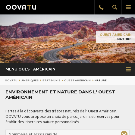
Afficher
Aff
Rappel
gratuit
la
le
recherch
me
pri
OUEST AMÉRICAIN
NATURE
MENU OUEST AMÉRICAIN
OOVATU
AMÉRIQUES
ETATS-UNIS
OUEST AMÉRICAIN
NATURE
ENVIRONNEMENT ET NATURE DANS L' OUEST
AMÉRICAIN
Partez à la découverte des trésors naturels de l' Ouest Américain.
OOVATU vous propose un choix de parcs, jardins et réserves pour
établir des itinéraires nature personnalisés.
Sommaire et accès rapide