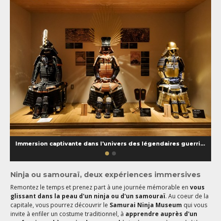
Immersion captivante dans l'univers des légendaires guerriers japonais
Ninja ou samouraï, deux expériences immersives
Remontez le temps et prenez part à une journée mémorable en
vous
glissant dans la peau d'un ninja ou d'un samouraï
. Au coeur de la
capitale, vous pourrez découvrir le
Samurai Ninja Museum
qui vous
invite à enfiler un costume traditionnel, à
apprendre auprès d'un