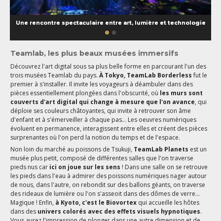
Une rencontre spectaculaire entre art, lumière et technologie
Teamlab, les plus beaux musées immersifs
Découvrez l'art digital sous sa plus belle forme en parcourant l'un des
trois musées Teamlab du pays.
À Tokyo, TeamLab Borderless
fut le
premier à s'installer. Il invite les voyageurs à déambuler dans des
pièces essentiellement plongées dans l'obscurité, où
les murs sont
couverts d'art digital qui change à mesure que l'on avance
, qui
déploie ses couleurs châtoyantes, qui invite à retrouver son âme
d'enfant et à s'émerveiller à chaque pas... Les oeuvres numériques
évoluent en permanence, interagissent entre elles et créent des pièces
surprenantes où l'on perd la notion du temps et de l'espace.
Non loin du marché au poissons de Tsukuji,
TeamLab Planets
est un
musée plus petit, composé de différentes salles que l'on traverse
pieds nus car
ici on joue sur les sens
! Dans une salle on se retrouve
les pieds dans l'eau à admirer des poissons numériques nager autour
de nous, dans l'autre, on rebondit sur des ballons géants, on traverse
des rideaux de lumière ou l'on s'asseoit dans des dômes de verre...
Magique ! Enfin,
à Kyoto, c'est le Biovortex
qui accueille les hôtes
dans des
univers colorés avec des effets visuels hypnotiques
.
Vous aurez l'impression de plonger dans une autre dimension et de