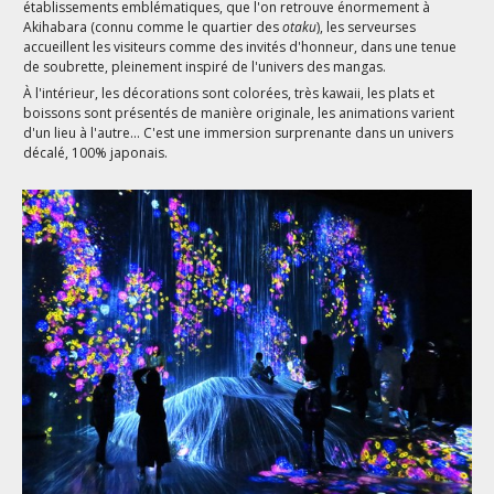
établissements emblématiques, que l'on retrouve énormement à
Akihabara (connu comme le quartier des
otaku
), les serveurses
accueillent les visiteurs comme des invités d'honneur, dans une tenue
de soubrette, pleinement inspiré de l'univers des mangas.
À l'intérieur, les décorations sont colorées, très kawaii, les plats et
boissons sont présentés de manière originale, les animations varient
d'un lieu à l'autre... C'est une immersion surprenante dans un univers
décalé, 100% japonais.