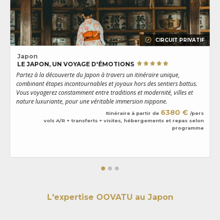
CIRCUIT PRIVATIF
Japon
LE JAPON, UN VOYAGE D'ÉMOTIONS
Partez à la découverte du Japon à travers un itinéraire unique,
P
combinant étapes incontournables et joyaux hors des sentiers battus.
a
Vous voyagerez constamment entre traditions et modernité, villes et
m
nature luxuriante, pour une véritable immersion nippone.
l
6380 €
Itinéraire à partir de
/pers
vols A/R + transferts + visites, hébergements et repas selon
programme
L'expertise OOVATU au Japon