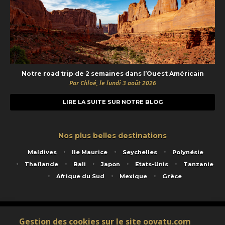
Notre road trip de 2 semaines dans l’Ouest Américain
Par Chloé, le lundi 3 août 2026
LIRE LA SUITE SUR NOTRE BLOG
Nos plus belles destinations
Maldives
Ile Maurice
Seychelles
Polynésie
Thaïlande
Bali
Japon
Etats-Unis
Tanzanie
Afrique du Sud
Mexique
Grèce
Service animé par Nautil Voyages - 22 rue Georges Picquart 75017 Paris - S.A.S
Gestion des cookies sur le site oovatu.com