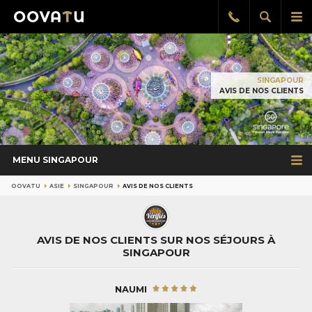
Afficher
Aff
Rappel
gratuit
la
le
recherch
me
pri
SINGAPOUR
AVIS DE NOS CLIENTS
MENU SINGAPOUR
OOVATU
ASIE
SINGAPOUR
AVIS DE NOS CLIENTS
AVIS DE NOS CLIENTS SUR NOS SÉJOURS À
SINGAPOUR
NAUMI