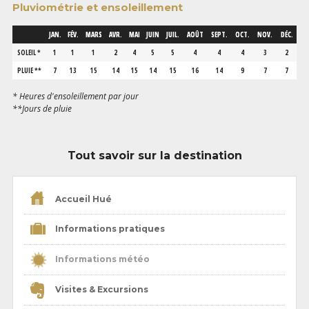
Pluviométrie et ensoleillement
JAN.
FÉV.
MARS
AVR.
MAI
JUIN
JUIL.
AOÛT
SEPT.
OCT.
NOV.
DÉC.
SOLEIL *
1
1
1
2
4
5
5
4
4
4
3
2
PLUIE **
7
13
15
14
15
14
15
16
14
9
7
7
* Heures d'ensoleillement par jour
**Jours de pluie
Tout savoir sur la destination
Accueil Hué
Informations pratiques
Informations météo
Visites & Excursions