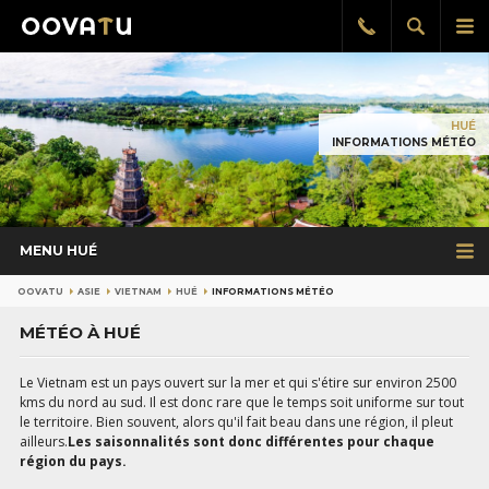
Afficher
Aff
Rappel
gratuit
la
le
recherch
me
pri
HUÉ
INFORMATIONS MÉTÉO
MENU HUÉ
OOVATU
ASIE
VIETNAM
HUÉ
INFORMATIONS MÉTÉO
MÉTÉO À HUÉ
Le Vietnam est un pays ouvert sur la mer et qui s'étire sur environ 2500
kms du nord au sud. Il est donc rare que le temps soit uniforme sur tout
le territoire. Bien souvent, alors qu'il fait beau dans une région, il pleut
ailleurs.
Les saisonnalités sont donc différentes pour chaque
région du pays.