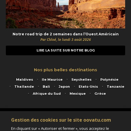
Notre road trip de 2 semaines dans l’Ouest Américain
Par Chloé, le lundi 3 août 2026
LIRE LA SUITE SUR NOTRE BLOG
Nos plus belles destinations
Maldives
Ile Maurice
Seychelles
Polynésie
Thaïlande
Bali
Japon
Etats-Unis
Tanzanie
Afrique du Sud
Mexique
Grèce
Service animé par Nautil Voyages - 22 rue Georges Picquart 75017 Paris - S.A.S
Gestion des cookies sur le site oovatu.com
au capital de 155 696 euros - RCS Paris B 423 671 973 - Code APE 7911Z
Matricule Atout France IM075100020 - Garantie financière Groupama - Agrément IATA
En cliquant sur « Autoriser et fermer », vous acceptez le