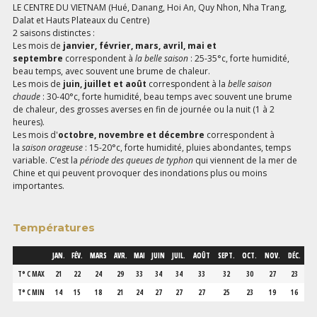
LE CENTRE DU VIETNAM (Hué, Danang, Hoi An, Quy Nhon, Nha Trang,
Dalat et Hauts Plateaux du Centre)
2 saisons distinctes :
Les mois de
janvier, février, mars, avril, mai et
septembre
correspondent à
la belle saison
: 25-35°c, forte humidité,
beau temps, avec souvent une brume de chaleur.
Les mois de
juin, juillet et août
correspondent à la
belle saison
chaude
: 30-40°c, forte humidité, beau temps avec souvent une brume
de chaleur, des grosses averses en fin de journée ou la nuit (1 à 2
heures).
Les mois d'
octobre, novembre et décembre
correspondent à
la
saison orageuse
: 15-20°c, forte humidité, pluies abondantes, temps
variable. C’est la
période des queues de typhon
qui viennent de la mer de
Chine et qui peuvent provoquer des inondations plus ou moins
importantes.
Températures
JAN.
FÉV.
MARS
AVR.
MAI
JUIN
JUIL.
AOÛT
SEPT.
OCT.
NOV.
DÉC.
T° C MAX
21
22
24
29
33
34
34
33
32
30
27
23
T° C MIN
14
15
18
21
24
27
27
27
25
23
19
16