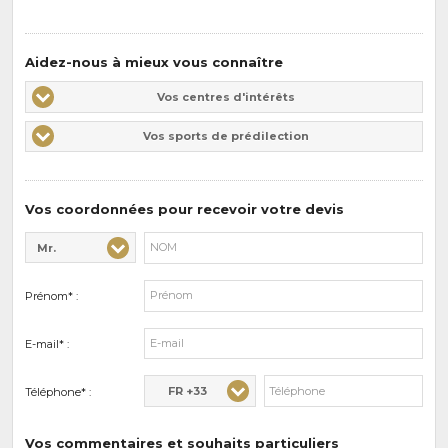
Aidez-nous à mieux vous connaître
Vos
Vos centres d'intérêts
centres
Vos
Vos sports de prédilection
d'intérêts
sports
de
prédilections
Vos coordonnées pour recevoir votre devis
Mr.
Civilité* :
Nom* :
Prénom* :
E-mail* :
FR +33
Téléphone* :
Vos commentaires et souhaits particuliers