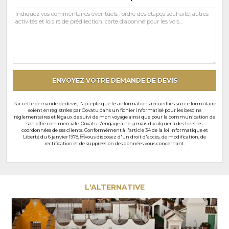
Vos
commentaires
et
souhaits
particuliers
ENVOYEZ VOTRE DEMANDE DE DEVIS
Par cette demande de devis, j'accepte que les informations recueillies sur ce formulaire
soient enregistrées par Oovatu dans un fichier informatisé pour les besoins
réglementaires et légaux de suivi de mon voyage ainsi que pour la communication de
son offre commerciale. Oovatu s'engage à ne jamais divulguer à des tiers les
coordonnées de ses clients. Conformément à l'article 34 de la loi Informatique et
Liberté du 6 janvier 1978, vous disposez d'un droit d'accès, de modification, de
rectification et de suppression des données vous concernant.
L'ALTERNATIVE