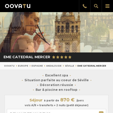
Afficher
Aff
Rappel
gratuit
la
le
recherch
me
pri
EME CATEDRAL MERCER
OOVATU
EUROPE
ESPAGNE
ANDALOUSIE
SÉVILLE
EME CATEDRAL MERCER
Excellent spa
Situation parfaite au coeur de Séville
Décoration réussie
Bar & piscine en rooftop
870 €
Séjour
à partir de
/pers
vols A/R + transferts + 2 nuits (petit déjeuner)