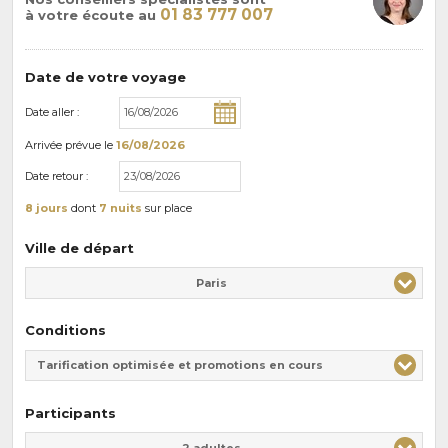
01 83 777 007
à votre écoute au
Date de votre voyage
Date aller :
Arrivée
prévue le
16/08/2026
Date retour :
8 jours
dont
7 nuits
sur place
Ville de départ
Paris
Conditions
Tarification optimisée et promotions en cours
Participants
Adulte(s)
Enfant(s)
2 adultes