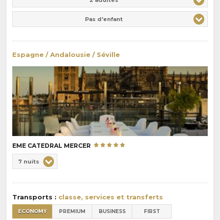
Pas d'enfant
Espagne / Andalousie / Séville
EME CATEDRAL MERCER
Choix
7 nuits
de
Durée
la
:
pension
Transports :
classe, services et transferts
:
ECONOMY
PREMIUM
BUSINESS
FIRST