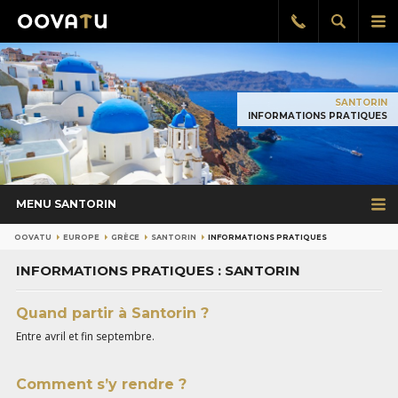
Afficher
Aff
Rappel
gratuit
la
le
recherch
me
pri
SANTORIN
INFORMATIONS PRATIQUES
MENU SANTORIN
OOVATU
EUROPE
GRÈCE
SANTORIN
INFORMATIONS PRATIQUES
INFORMATIONS PRATIQUES : SANTORIN
Quand partir à Santorin ?
Entre avril et fin septembre.
Comment s’y rendre ?