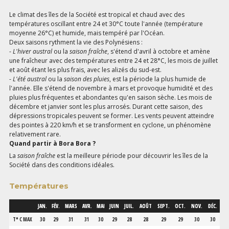
Le climat des îles de la Société est tropical et chaud avec des
températures oscillant entre 24 et 30°C toute l'année (température
moyenne 26°C) et humide, mais tempéré par l'Océan.
Deux saisons rythment la vie des Polynésiens :
-
L'hiver austral
ou la
saison fraîche
, s'étend d'avril à octobre et amène
une fraîcheur avec des températures entre 24 et 28°C, les mois de juillet
et août étant les plus frais, avec les alizés du sud-est.
-
L'été austral
ou la
saison des pluies
, est la période la plus humide de
l'année. Elle s'étend de novembre à mars et provoque humidité et des
pluies plus fréquentes et abondantes qu'en saison sèche. Les mois de
décembre et janvier sont les plus arrosés. Durant cette saison, des
dépressions tropicales peuvent se former. Les vents peuvent atteindre
des pointes à 220 km/h et se transforment en cyclone, un phénomène
relativement rare.
Quand partir à Bora Bora ?
La
saison fraîche
est la meilleure période pour découvrir les îles de la
Société dans des conditions idéales.
Températures
JAN.
FÉV.
MARS
AVR.
MAI
JUIN
JUIL.
AOÛT
SEPT.
OCT.
NOV.
DÉC.
T° C MAX
30
29
31
31
30
29
28
28
29
29
30
30