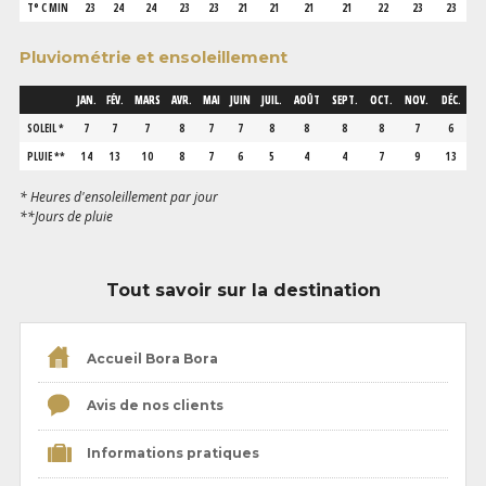
T° C MIN
23
24
24
23
23
21
21
21
21
22
23
23
Pluviométrie et ensoleillement
JAN.
FÉV.
MARS
AVR.
MAI
JUIN
JUIL.
AOÛT
SEPT.
OCT.
NOV.
DÉC.
SOLEIL *
7
7
7
8
7
7
8
8
8
8
7
6
PLUIE **
14
13
10
8
7
6
5
4
4
7
9
13
* Heures d'ensoleillement par jour
**Jours de pluie
Tout savoir sur la destination
Accueil Bora Bora
Avis de nos clients
Informations pratiques