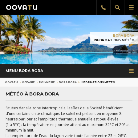
Afficher
Aff
Rappel
gratuit
la
le
recherch
me
pri
BORA BORA
INFORMATIONS MÉTÉO
MENU BORA BORA
OOVATU
OCÉANIE
POLYNÉSIE
BORA BORA
INFORMATIONS MÉTÉO
MÉTÉO À BORA BORA
Situées dans la zone intertropicale, les îles de la Société bénéficient
d'une certaine unité climatique. Le soleil est présent en moyenne 8
heures par jour et l'amplitude thermique annuelle est peu élevée
(1 à 5°C) : la température en journée atteint au maximum 32°C et 20° au
minimum la nuit.
La température de l'eau du lagon varie toute l'année entre 23 et 26°C.