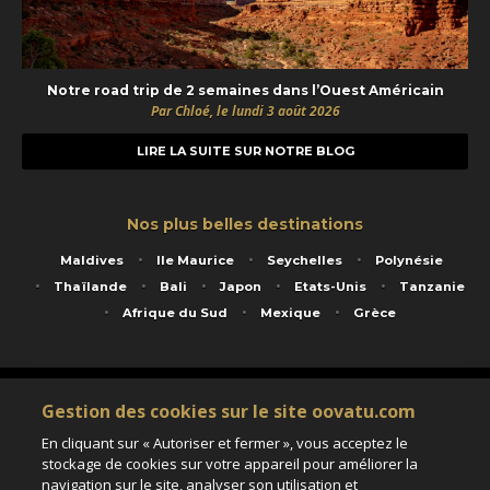
Notre road trip de 2 semaines dans l’Ouest Américain
Par Chloé, le lundi 3 août 2026
LIRE LA SUITE SUR NOTRE BLOG
Nos plus belles destinations
Maldives
Ile Maurice
Seychelles
Polynésie
Thaïlande
Bali
Japon
Etats-Unis
Tanzanie
Afrique du Sud
Mexique
Grèce
Service animé par Nautil Voyages - 22 rue Georges Picquart 75017 Paris - S.A.S
Gestion des cookies sur le site oovatu.com
au capital de 155 696 euros - RCS Paris B 423 671 973 - Code APE 7911Z
Matricule Atout France IM075100020 - Garantie financière Groupama - Agrément IATA
En cliquant sur « Autoriser et fermer », vous acceptez le
n°20-2 4177 1
stockage de cookies sur votre appareil pour améliorer la
Assurance responsabilité civile et professionnelle HISCOX RCP0081066
navigation sur le site, analyser son utilisation et