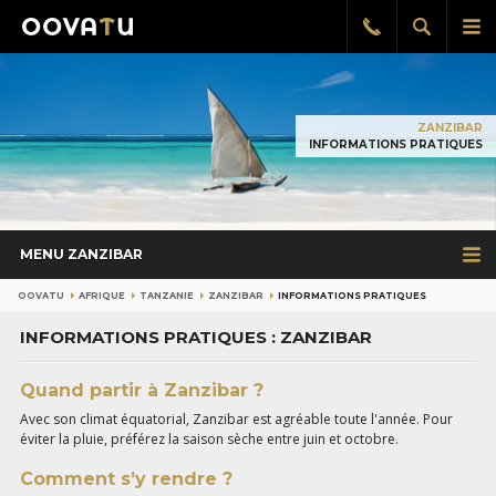
Afficher
Aff
Rappel
gratuit
la
le
recherch
me
pri
ZANZIBAR
INFORMATIONS PRATIQUES
MENU ZANZIBAR
OOVATU
AFRIQUE
TANZANIE
ZANZIBAR
INFORMATIONS PRATIQUES
INFORMATIONS PRATIQUES : ZANZIBAR
Quand partir à Zanzibar ?
Avec son climat équatorial, Zanzibar est agréable toute l'année. Pour
éviter la pluie, préférez la saison sèche entre juin et octobre.
Comment s’y rendre ?