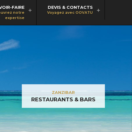
VOIR-FAIRE
DEVIS & CONTACTS
uvrez notre
Voyagez avec OOVATU
expertise
ZANZIBAR
RESTAURANTS & BARS