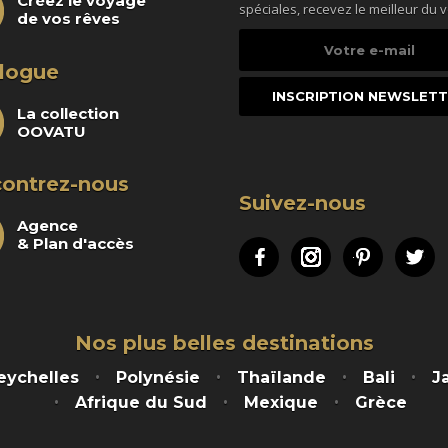
Créez le voyage
spéciales, recevez le meilleur du 
de vos rêves
Votre
e-
logue
mail
La collection
OOVATU
ontrez-nous
Suivez-nous
Agence
& Plan d'accès
Facebook
Instagram
Pinteres
Tw
Nos plus belles destinations
eychelles
Polynésie
Thaïlande
Bali
J
Afrique du Sud
Mexique
Grèce