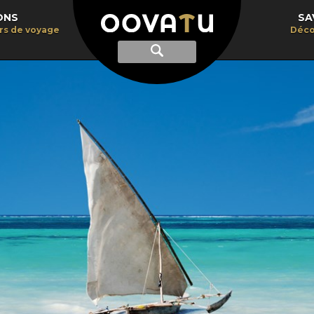
ONS
SA
irs de voyage
Déco
Afficher
Recherche
la
recherche