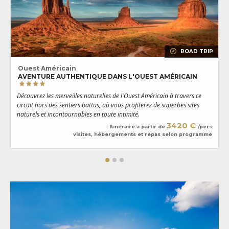
ROAD TRIP
Ouest Américain
AVENTURE AUTHENTIQUE DANS L'OUEST AMÉRICAIN
D
Découvrez les merveilles naturelles de l'Ouest Américain à travers ce
p
circuit hors des sentiers battus, où vous profiterez de superbes sites
O
naturels et incontournables en toute intimité.
v
3420 €
Itinéraire à partir de
/pers
visites, hébergements et repas selon programme