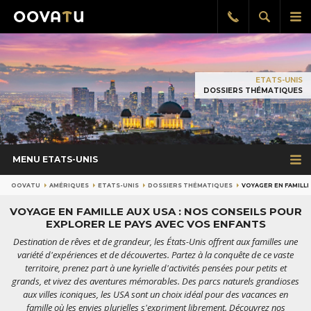
Afficher
Aff
Rappel
gratuit
la
le
recherch
me
pri
ETATS-UNIS
DOSSIERS THÉMATIQUES
MENU ETATS-UNIS
OOVATU
AMÉRIQUES
ETATS-UNIS
DOSSIERS THÉMATIQUES
VOYAGER EN FAMILLE
VOYAGE EN FAMILLE AUX USA : NOS CONSEILS POUR
EXPLORER LE PAYS AVEC VOS ENFANTS
Destination de rêves et de grandeur, les États-Unis offrent aux familles une
variété d'expériences et de découvertes. Partez à la conquête de ce vaste
territoire, prenez part à une kyrielle d'activités pensées pour petits et
grands, et vivez des aventures mémorables. Des parcs naturels grandioses
aux villes iconiques, les USA sont un choix idéal pour des vacances en
famille où les envies plurielles s'expriment librement. Découvrez nos