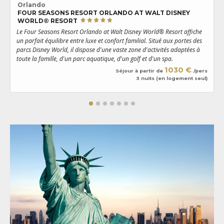
Orlando
FOUR SEASONS RESORT ORLANDO AT WALT DISNEY
WORLD® RESORT
S
Le Four Seasons Resort Orlando at Walt Disney World® Resort affiche
d
un parfait équilibre entre luxe et confort familial. Situé aux portes des
D
parcs Disney World, il dispose d'une vaste zone d'activités adaptées à
r
toute la famille, d'un parc aquatique, d'un golf et d'un spa.
1030 €
Séjour à partir de
/pers
3 nuits (en logement seul)