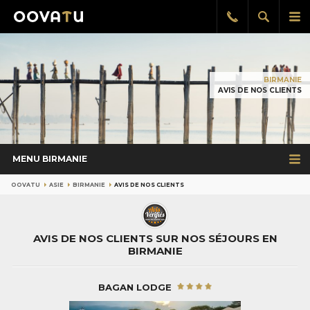
Afficher
Aff
Rappel
gratuit
la
le
recherch
me
pri
BIRMANIE
AVIS DE NOS CLIENTS
MENU BIRMANIE
OOVATU
ASIE
BIRMANIE
AVIS DE NOS CLIENTS
AVIS DE NOS CLIENTS SUR NOS SÉJOURS EN
BIRMANIE
BAGAN LODGE