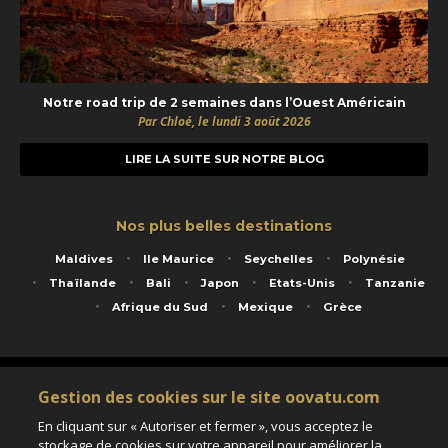
Notre road trip de 2 semaines dans l’Ouest Américain
Par Chloé, le lundi 3 août 2026
LIRE LA SUITE SUR NOTRE BLOG
Nos plus belles destinations
Maldives
Ile Maurice
Seychelles
Polynésie
Thaïlande
Bali
Japon
Etats-Unis
Tanzanie
Afrique du Sud
Mexique
Grèce
Service animé par Nautil Voyages - 22 rue Georges Picquart 75017 Paris - S.A.S
Gestion des cookies sur le site oovatu.com
au capital de 155 696 euros - RCS Paris B 423 671 973 - Code APE 7911Z
Matricule Atout France IM075100020 - Garantie financière Groupama - Agrément IATA
En cliquant sur « Autoriser et fermer », vous acceptez le
n°20-2 4177 1
stockage de cookies sur votre appareil pour améliorer la