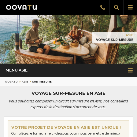
Afficher
Aff
Rappel
gratuit
la
le
recherch
me
pri
ASIE
VOYAGE SUR-MESURE
MENU ASIE
OOVATU
ASIE
SUR-MESURE
VOYAGE SUR-MESURE EN ASIE
Vous souhaitez composer un circuit sur-mesure en Asie, nos conseillers
experts de la destination s'occupent de vous.
VOTRE PROJET DE VOYAGE EN ASIE EST UNIQUE !
Complétez le formulaire ci-dessous pour nous permettre de mieux