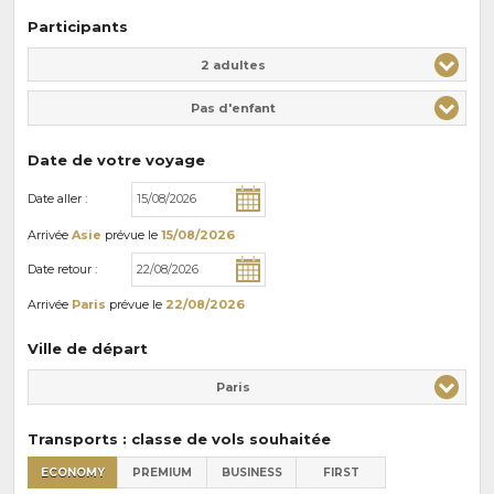
Participants
Adulte(s)
Enfant(s)
2 adultes
Pas d'enfant
Date de votre voyage
Date aller :
Arrivée
Asie
prévue le
15/08/2026
Date retour :
Arrivée
Paris
prévue le
22/08/2026
Ville de départ
Paris
Transports : classe de vols souhaitée
ECONOMY
PREMIUM
BUSINESS
FIRST