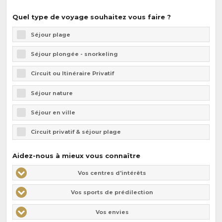
Quel type de voyage souhaitez vous faire ?
Séjour plage
Séjour plongée - snorkeling
Circuit ou Itinéraire Privatif
Séjour nature
Séjour en ville
Circuit privatif & séjour plage
Aidez-nous à mieux vous connaître
Vos
Vos
Vos
Vos centres d'intérêts
centres
centres
centres
Vos sports de prédilection
d'intérêts
d'intérêts
d'intérêts
Vos envies