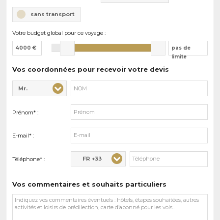
sans transport
Votre budget global pour ce voyage :
4000 €
pas de
limite
Vos coordonnées pour recevoir votre devis
Mr.
Civilité* :
Nom* :
Prénom* :
E-mail* :
FR +33
Téléphone* :
Vos commentaires et souhaits particuliers
Vos
commentaires