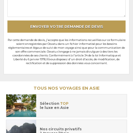
et
souhaits
particuliers
ENVOYER VOTRE DEMANDE DE DEVIS
Par cette demande de devis, j'accepte que les informations recueillies sur ce formulaire
soient enregistrées par Oovatu dans un fichier informatisé pour les besoins
réglementaires et légaux de suivi de mon voyage ainsi que pour la communication de
son offre commerciale. Oovatu s'engage à ne jamais divulguer à des tiers les
coordonnées de ses clients. Conformément à l'article 34 de la loi Informatique et
Liberté du 6 janvier 1978, vous disposez d'un droit d'accès, de modification, de
rectification et de suppression des données vous concernant.
TOUS NOS VOYAGES EN ASIE
Sélection
TOP
le luxe en Asie
Nos circuits privatifs