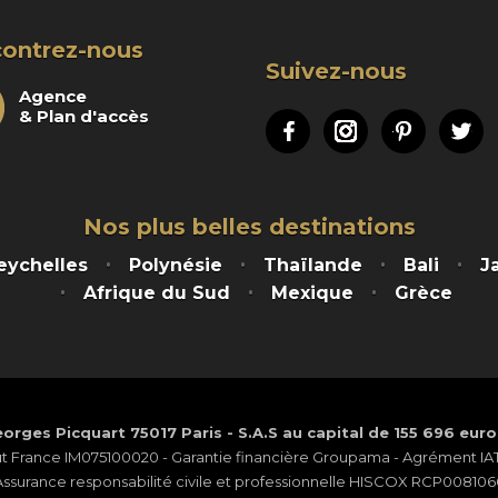
ontrez-nous
Suivez-nous
Agence
& Plan d'accès
Facebook
Instagram
Pinteres
Tw
Nos plus belles destinations
eychelles
Polynésie
Thaïlande
Bali
J
Afrique du Sud
Mexique
Grèce
orges Picquart 75017 Paris - S.A.S au capital de 155 696 eur
ut France IM075100020 - Garantie financière Groupama - Agrément IATA
Assurance responsabilité civile et professionnelle HISCOX RCP008106