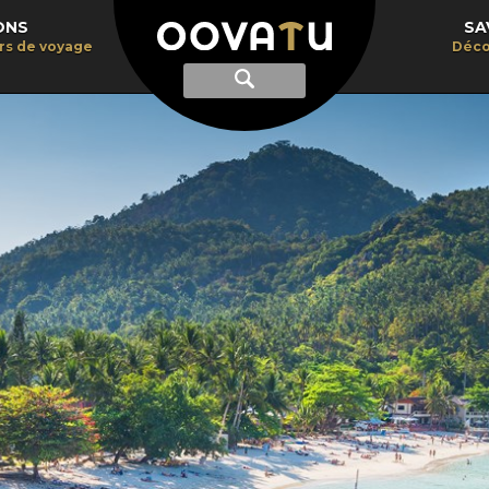
ONS
SA
irs de voyage
Déco
Afficher
Recherche
la
recherche