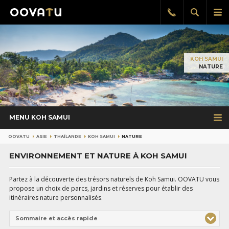
Afficher
Aff
Rappel
gratuit
la
le
recherch
me
pri
KOH SAMUI
NATURE
MENU KOH SAMUI
OOVATU
ASIE
THAÏLANDE
KOH SAMUI
NATURE
ENVIRONNEMENT ET NATURE À KOH SAMUI
Partez à la découverte des trésors naturels de Koh Samui. OOVATU vous
propose un choix de parcs, jardins et réserves pour établir des
itinéraires nature personnalisés.
Sommaire et accès rapide