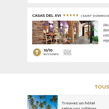
CASAS DEL XVI
( SAINT DOMINGUE
Déc
dan
col
voy
10/10
NOTE OOVATU
TOUS
Trouvez un hôtel
selon vos critères