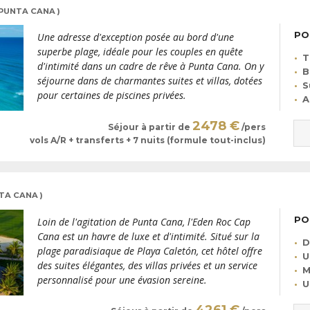
 PUNTA CANA )
PO
Une adresse d'exception posée au bord d'une
superbe plage, idéale pour les couples en quête
T
d'intimité dans un cadre de rêve à Punta Cana. On y
B
séjourne dans de charmantes suites et villas, dotées
S
pour certaines de piscines privées.
A
2478 €
Séjour à partir de
/pers
vols A/R + transferts + 7 nuits (formule tout-inclus)
NTA CANA )
PO
Loin de l'agitation de Punta Cana, l'Eden Roc Cap
Cana est un havre de luxe et d'intimité. Situé sur la
D
plage paradisiaque de Playa Caletón, cet hôtel offre
U
des suites élégantes, des villas privées et un service
M
personnalisé pour une évasion sereine.
U