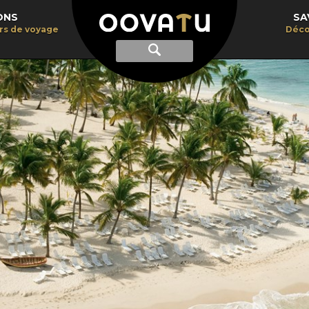
ONS
SA
irs de voyage
Déco
Afficher
Recherche
la
recherche