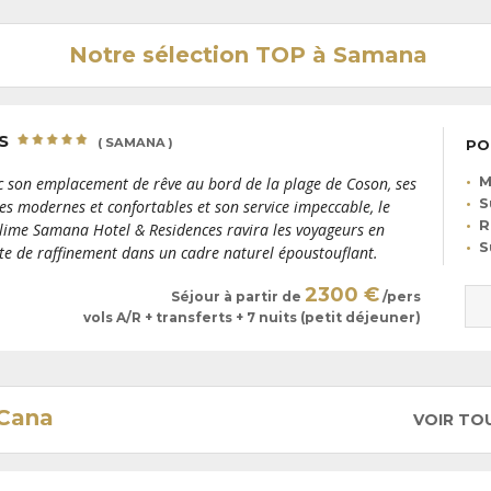
Notre sélection TOP à Samana
ES
( SAMANA )
PO
M
c son emplacement de rêve au bord de la plage de Coson, ses
S
tes modernes et confortables et son service impeccable, le
R
lime Samana Hotel & Residences ravira les voyageurs en
S
te de raffinement dans un cadre naturel époustouflant.
2300 €
Séjour à partir de
/pers
vols A/R + transferts + 7 nuits (petit déjeuner)
 Cana
VOIR TO