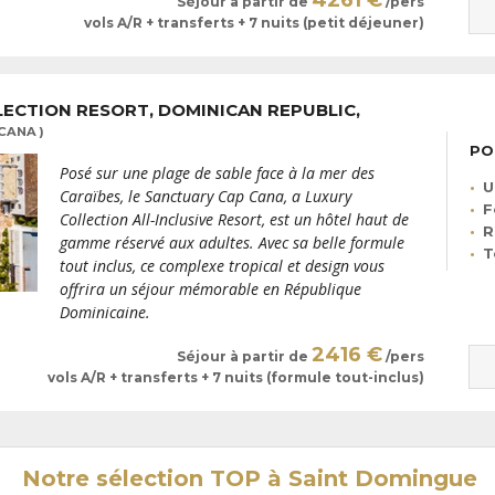
4261 €
Séjour à partir de
/pers
vols A/R + transferts + 7 nuits (petit déjeuner)
LECTION RESORT, DOMINICAN REPUBLIC,
CANA )
PO
Posé sur une plage de sable face à la mer des
U
Caraïbes, le Sanctuary Cap Cana, a Luxury
F
Collection All-Inclusive Resort, est un hôtel haut de
R
gamme réservé aux adultes. Avec sa belle formule
T
tout inclus, ce complexe tropical et design vous
offrira un séjour mémorable en République
Dominicaine.
2416 €
Séjour à partir de
/pers
vols A/R + transferts + 7 nuits (formule tout-inclus)
Notre sélection TOP à Saint Domingue