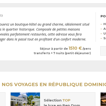
 )
PO
H
ouvrez un boutique-hôtel au grand charme, idéalement situé
A
s le quartier historique. Composée de petites maisons
U
oniales parfaitement restaurées, cette adresse vous fera
S
ager dans le passé tout en profitant d'un confort moderne.
1510 €
Séjour à partir de
/pers
transferts + 7 nuits (petit déjeuner)
 NOS VOYAGES EN RÉPUBLIQUE DOMINI
Sélection
TOP
le luxe en Rep Dom