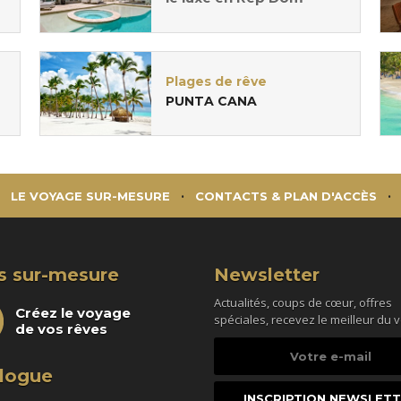
Plages de rêve
PUNTA CANA
LE VOYAGE SUR-MESURE
CONTACTS & PLAN D'ACCÈS
s sur-mesure
Newsletter
Actualités, coups de cœur, offres
Créez le voyage
spéciales, recevez le meilleur du 
de vos rêves
Votre
e-
logue
mail