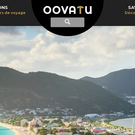
ONS
SA
irs de voyage
Déco
Afficher
Recherche
la
recherche