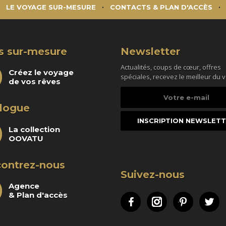
LE VOYAGE SUR-MESURE
CONTACTS & PLAN D'ACCÈS
s sur-mesure
Newsletter
Actualités, coups de cœur, offres
Créez le voyage
spéciales, recevez le meilleur du 
de vos rêves
Votre
e-
logue
mail
La collection
OOVATU
ontrez-nous
Suivez-nous
Agence
& Plan d'accès
Facebook
Instagram
Pinteres
Tw