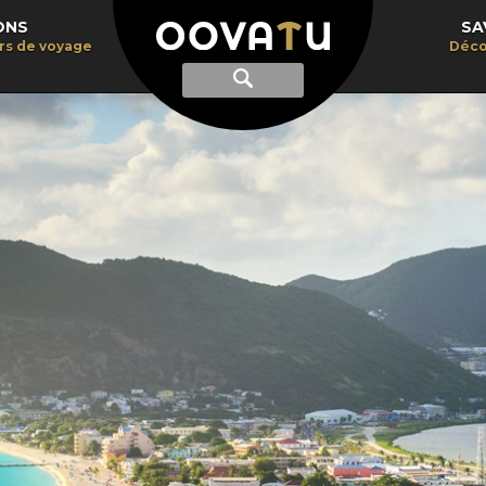
ONS
SA
irs de voyage
Déco
Afficher
Recherche
la
recherche