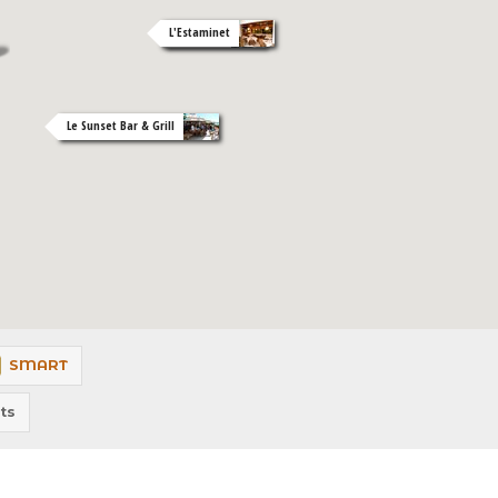
L'Estaminet
Le Galion
Le Sunset Bar & Grill
SMART
ts