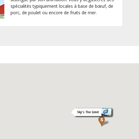
spécialités typiquement locales à base de bœuf, de
porc, de poulet ou encore de fruits de mer.
Le Calmos Café
Sky's The Limit