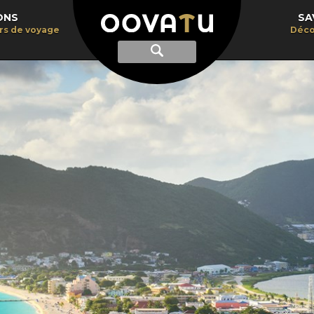
ONS
SA
irs de voyage
Déco
Afficher
Recherche
la
recherche