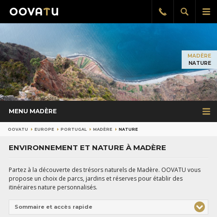
Afficher
Aff
Rappel
gratuit
la
le
recherch
me
pri
MADÈRE
NATURE
MENU MADÈRE
OOVATU
EUROPE
PORTUGAL
MADÈRE
NATURE
ENVIRONNEMENT ET NATURE À MADÈRE
Partez à la découverte des trésors naturels de Madère. OOVATU vous
propose un choix de parcs, jardins et réserves pour établir des
itinéraires nature personnalisés.
Sommaire et accès rapide