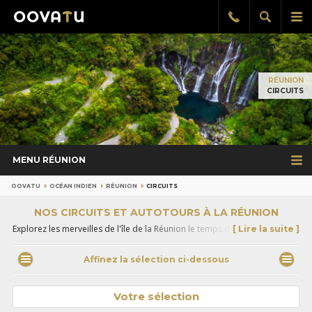
Afficher
Aff
Rappel
gratuit
la
le
recherch
me
pri
RÉUNION
CIRCUITS
MENU RÉUNION
OOVATU
OCÉAN INDIEN
RÉUNION
CIRCUITS
NOS CIRCUITS ET AUTOTOURS À LA RÉUNION
Explorez les merveilles de l'île de la Réunion le temps d'un circuit conçu
[ Lire la suite ]
par nos spécialistes.
Laissez-vous charmer par cette région paradisiaque et découvrez
tous
Affinez la sélection ci-dessous
nos combinés d'îles dans l'océan Indien
.
Votre sélection