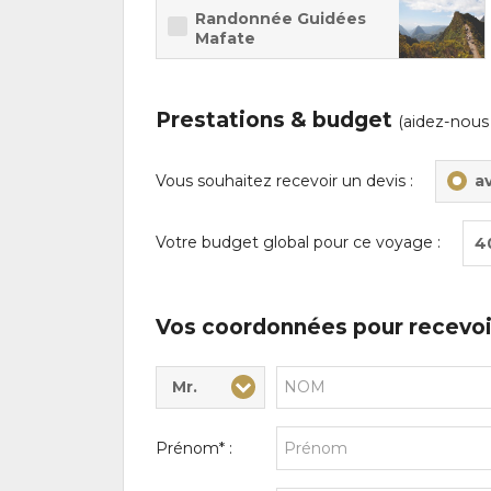
(55min)
Randonnée Guidées
Mafate
Prestations & budget
(aidez-nous
Vous souhaitez recevoir un devis :
a
Votre budget global pour ce voyage :
4
Vos coordonnées pour recevoi
Mr.
Civilité* :
Nom* :
Prénom* :