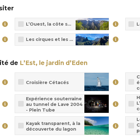
siter
L’Ouest, la côte sous le vent
L
 bout du monde
Les cirques et les hauts
ité de
L’Est, le jardin d’Eden
C
Croisière Cétacés
é
c
H
Expérience souterraine
L
au tunnel de Lave 2004
c
- Plein Tube
d
L
Kayak transparent, à la
C
découverte du lagon
p
m