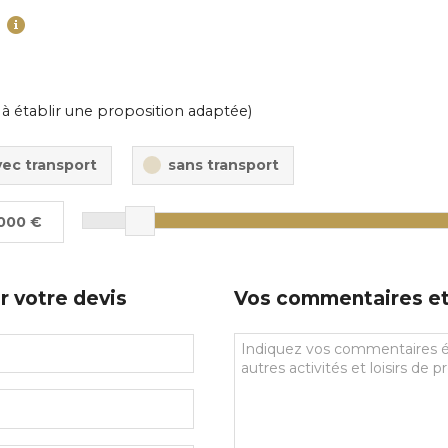
 à établir une proposition adaptée)
vec transport
sans transport
000 €
r votre devis
Vos commentaires et 
Vos
commentaires
et
souhaits
particuliers