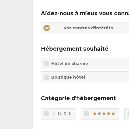
Aidez-nous à mieux vous conn
Vos
Vos
Vos centres d'intérêts
centres
centres
d'intérêts
d'intérêts
Hébergement souhaité
Hôtel de charme
Boutique hôtel
Catégorie d'hébergement