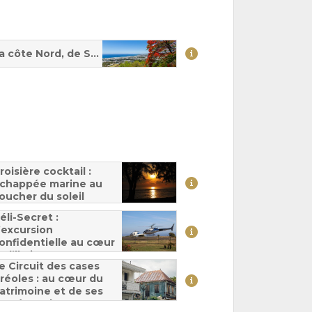
a côte Nord, de Saint-Denis à Sainte-Suzanne
roisière cocktail :
chappée marine au
oucher du soleil
éli-Secret :
’excursion
onfidentielle au cœur
e l’île intense
e Circuit des cases
réoles : au cœur du
atrimoine et de ses
ystères thermaux