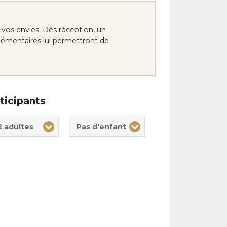
vos envies. Dès réception, un
lémentaires lui permettront de
ticipants
te(s)
nt(s)
2 adultes
Pas d'enfant