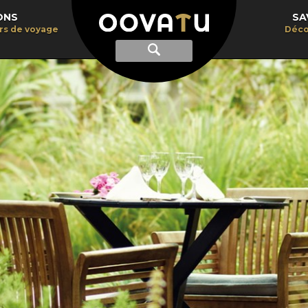
ONS
SA
irs de voyage
Déco
Afficher
Recherche
la
recherche