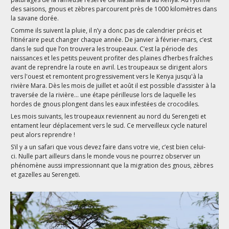
des saisons, gnous et zèbres parcourent près de 1000 kilomètres dans
la savane dorée.
Comme ils suivent la pluie, il n’y a donc pas de calendrier précis et
l’itinéraire peut changer chaque année. De janvier à février-mars, c’est
dans le sud que l’on trouvera les troupeaux. C’est la période des
naissances et les petits peuvent profiter des plaines d’herbes fraîches
avant de reprendre la route en avril. Les troupeaux se dirigent alors
vers l'ouest et remontent progressivement vers le Kenya jusqu'à la
rivière Mara. Dès les mois de juillet et août il est possible d’assister à la
traversée de la rivière… une étape périlleuse lors de laquelle les
hordes de gnous plongent dans les eaux infestées de crocodiles.
Les mois suivants, les troupeaux reviennent au nord du Serengeti et
entament leur déplacement vers le sud. Ce merveilleux cycle naturel
peut alors reprendre !
S’il y a un safari que vous devez faire dans votre vie, c’est bien celui-
ci. Nulle part ailleurs dans le monde vous ne pourrez observer un
phénomène aussi impressionnant que la migration des gnous, zèbres
et gazelles au Serengeti.