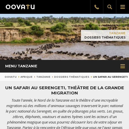
Afficher
Aff
Rappel
gratuit
la
le
recherch
me
pri
TANZANIE
DOSSIERS THÉMATIQUES
MENU TANZANIE
OOVATU
AFRIQUE
TANZANIE
DOSSIERS THÉMATIQUES
UN SAFARI AU SERENGETI
UN SAFARI AU SERENGETI, THÉÂTRE DE LA GRANDE
MIGRATION
Toute l'année, le Nord de la Tanzanie est le théâtre d'une incroyable
migration où des millions d'animaux sauvages traversent le parc national
le parc national du Serengeti, en quête de pâturages plus verts. Les gnous,
zèbres, éléphants, vautours et autres hyènes sont les acteurs d'un
phénomène magique que vous pourrez découvrir lors de votre séjour en
Tanzanie. Partez à la rencontre de l'Afrique telle que vous ne l'avez jamais