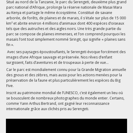
Situé au nord de la Tanzanie, le parc du Serengeti, deuxième plus grand
parc national d’Afrique, prolonge la réserve nationale de Masai Mara
au Kenya et partage le même écosystème. Constitué de savane
arborée, de forêts, de plaines et de marais, il s'étale sur plus de 15 000
km² et abrite environ 4 millions d’animaux dont 400 espèces d’oiseaux
tels que des autruches et des aigles noirs. Une très grande partie du
parc se compose de plaines immenses, et l’on comprend pourquoi les
masaïs l’ont tout simplement nommé Siringit, qui signifie « plaines sans
fin ».
Avec ses paysages époustouflants, le Serengeti évoque forcément des
images d’une Afrique sauvage et préservée. Nos rêves d’enfant
surgissent, faits d’aventures et de troupeaux à perte de vue…
Car le parc est mondialement connu pour la Grande Migration annuelle
des gnous et des zèbres, mais aussi pour les actions menées pour la
préservation de la faune et plus particulièrement les espèces du Big
Five.
Inscrit au patrimoine mondial de l’UNESCO, c’est également un lieu où
se bousculent de nombreux photographes du monde entier. Certains,
comme Yann Arthus Bertrand, ont gagné leur reconnaissance
internationale grâce aux clichés pris au Serengeti.