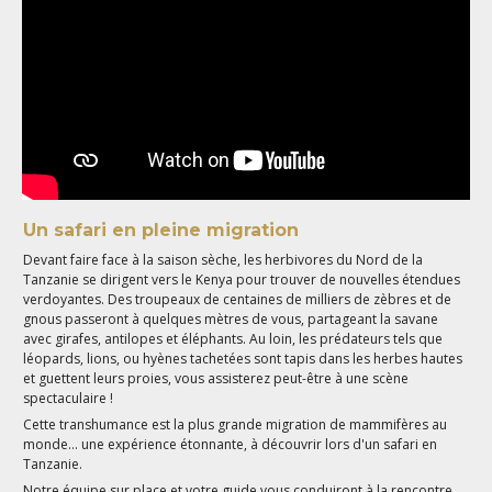
Un safari en pleine migration
Devant faire face à la saison sèche, les herbivores du Nord de la
Tanzanie se dirigent vers le Kenya pour trouver de nouvelles étendues
verdoyantes. Des troupeaux de centaines de milliers de zèbres et de
gnous passeront à quelques mètres de vous, partageant la savane
avec girafes, antilopes et éléphants. Au loin, les prédateurs tels que
léopards, lions, ou hyènes tachetées sont tapis dans les herbes hautes
et guettent leurs proies, vous assisterez peut-être à une scène
spectaculaire !
Cette transhumance est la plus grande migration de mammifères au
monde… une expérience étonnante, à découvrir lors d'un safari en
Tanzanie.
Notre équipe sur place et votre guide vous conduiront à la rencontre