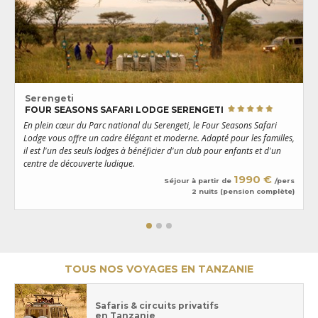
Serengeti
FOUR SEASONS SAFARI LODGE SERENGETI
En plein cœur du Parc national du Serengeti, le Four Seasons Safari
U
Lodge vous offre un cadre élégant et moderne. Adapté pour les familles,
d
il est l'un des seuls lodges à bénéficier d'un club pour enfants et d'un
s
centre de découverte ludique.
g
1990 €
Séjour à partir de
/pers
2 nuits (pension complète)
TOUS NOS VOYAGES EN TANZANIE
Safaris & circuits privatifs
en Tanzanie