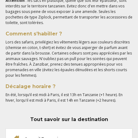
Attention
: les sacs en plastique, quelle que soit leur épaisseur, sont
interdits sur le territoire tanzanien. Evitez donc d'en mettre dans vos
bagages sous peine de vous exposer à une amende. Seules les
pochettes de type Ziplock, permettant de transporter les accessoires de
toilette, sont tolérées.
Comment s’habiller ?
Lors des safaris, privilégiez les vêtements légers aux couleurs discrètes
(chemise en coton, t-shirt) et évitez de vous asperger de parfum avant
de partir dans la brousse. Certaines odeurs sont peu appréciées par les
animaux sauvages. N'oubliez pas un pull pour les soirées qui peuvent
être fraîches. À Zanzibar, prenez des tenues appropriées pour vos
promenades en ville (évitez les épaules dénudées et les shorts courts
pour les femmes).
Décalage horaire ?
En été, lorsqu’il est midi à Paris, il est 13h en Tanzanie (+1 heure). En
hiver, lorqu'il est midi à Paris, il est 14h en Tanzanie (+2 heures).
Tout savoir sur la destination