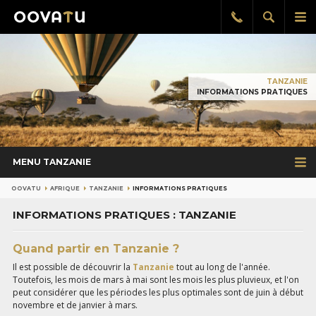
Afficher
Aff
Rappel
gratuit
la
le
recherch
me
pri
TANZANIE
INFORMATIONS PRATIQUES
MENU TANZANIE
OOVATU
AFRIQUE
TANZANIE
INFORMATIONS PRATIQUES
INFORMATIONS PRATIQUES : TANZANIE
Quand partir en Tanzanie ?
Il est possible de découvrir la
Tanzanie
tout au long de l'année.
Toutefois, les mois de mars à mai sont les mois les plus pluvieux, et l'on
peut considérer que les périodes les plus optimales sont de juin à début
novembre et de janvier à mars.