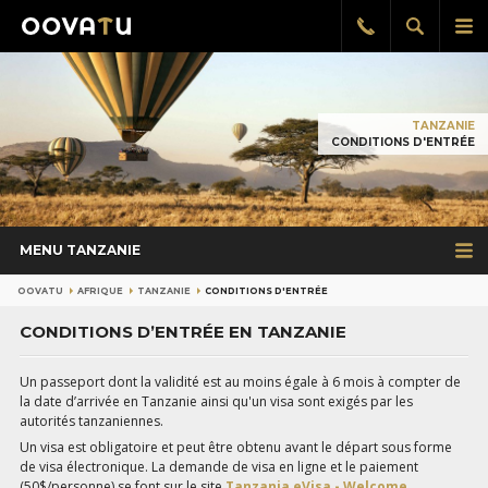
Afficher
Aff
Rappel
gratuit
la
le
recherch
me
pri
TANZANIE
CONDITIONS D'ENTRÉE
MENU TANZANIE
OOVATU
AFRIQUE
TANZANIE
CONDITIONS D'ENTRÉE
CONDITIONS D’ENTRÉE EN TANZANIE
Un passeport dont la validité est au moins égale à 6 mois à compter de
la date d’arrivée en Tanzanie ainsi qu'un visa sont exigés par les
autorités tanzaniennes.
Un visa est obligatoire et peut être obtenu avant le départ sous forme
de visa électronique. La demande de visa en ligne et le paiement
(50$/personne) se font sur le site
Tanzania eVisa - Welcome