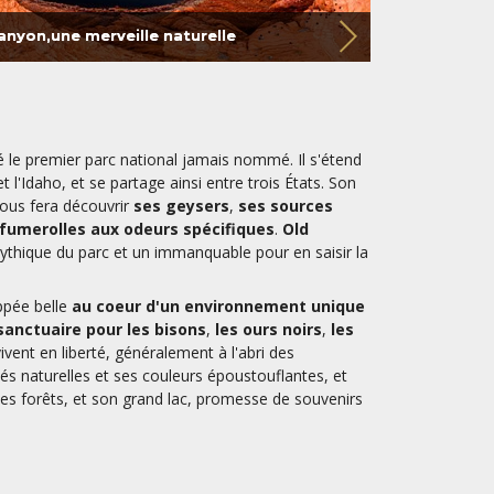
anyon,une merveille naturelle
 le premier parc national jamais nommé. Il s'étend
l'Idaho, et se partage ainsi entre trois États. Son
vous fera découvrir
ses geysers
,
ses sources
fumerolles aux odeurs spécifiques
.
Old
mythique du parc et un immanquable pour en saisir la
ppée belle
au coeur d'un environnement unique
sanctuaire pour les bisons
,
les ours noirs
,
les
ivent en liberté, généralement à l'abri des
és naturelles et ses couleurs époustouflantes, et
es forêts, et son grand lac, promesse de souvenirs