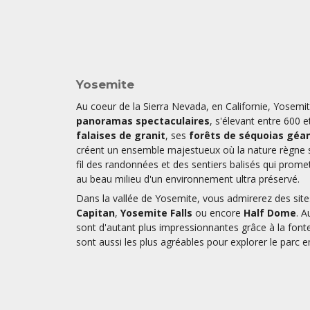
Yosemite
Au coeur de la Sierra Nevada, en Californie, Yosemit
panoramas spectaculaires
, s'élevant entre 600 e
falaises de granit
, ses
forêts de séquoias géa
créent un ensemble majestueux où la nature règne s
fil des randonnées et des sentiers balisés qui prom
au beau milieu d'un environnement ultra préservé.
Dans la vallée de Yosemite, vous admirerez des s
Capitan
,
Yosemite Falls
ou encore
Half Dome
. A
sont d'autant plus impressionnantes grâce à la font
sont aussi les plus agréables pour explorer le parc e