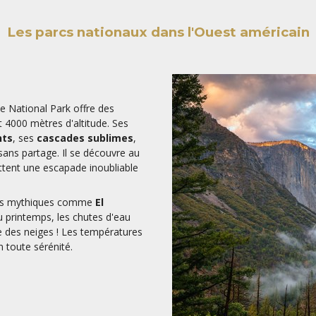
Les parcs nationaux dans l'Ouest américain
e National Park offre des
t 4000 mètres d'altitude. Ses
nts
, ses
cascades sublimes
,
ans partage. Il se découvre au
ettent une escapade inoubliable
ites mythiques comme
El
u printemps, les chutes d'eau
e des neiges ! Les températures
n toute sérénité.