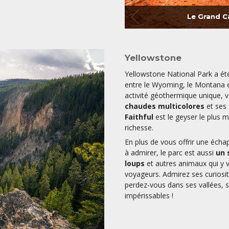
Le Grand C
Yellowstone
Yellowstone National Park a été
entre le Wyoming, le Montana et 
activité géothermique unique, 
chaudes multicolores
et ses
Faithful
est le geyser le plus 
richesse.
En plus de vous offrir une écha
à admirer, le parc est aussi
un 
loups
et autres animaux qui y v
voyageurs. Admirez ses curiosit
perdez-vous dans ses vallées, s
impérissables !