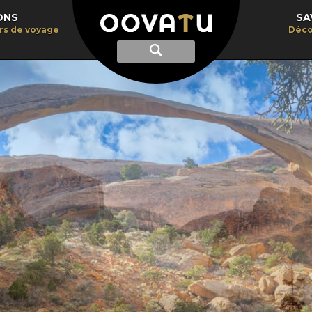
ONS
SA
irs de voyage
Déco
Afficher
Recherche
la
recherche