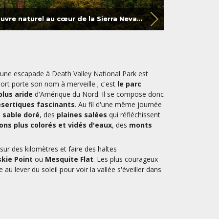
Yosemite, un chef-d’œuvre naturel au cœur de la Sierra Nevada
, une escapade à Death Valley National Park est
ort porte son nom à merveille ; c'est
le parc
plus aride
d'Amérique du Nord. Il se compose donc
sertiques fascinants
. Au fil d'une même journée
 sable doré
, des
plaines salées
qui réfléchissent
ons plus colorés et vidés d'eaux
, des
monts
sur des kilomètres et faire des haltes
skie Point
ou
Mesquite Flat
. Les plus courageux
 au lever du soleil pour voir la vallée s'éveiller dans