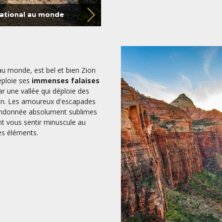
national au monde
au monde, est bel et bien Zion
déploie ses
immenses falaises
r une vallée qui déploie des
on. Les amoureux d'escapades
randonnée absolument sublimes
t vous sentir minuscule au
les éléments.