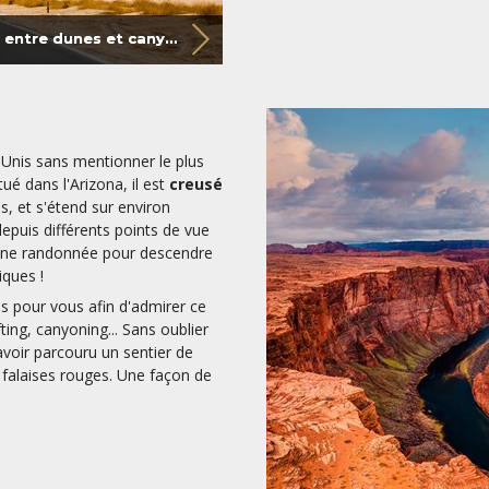
La Vallée de la Mort, un désert fascinant entre dunes et canyons
-Unis sans mentionner le plus
ué dans l'Arizona, il est
creusé
s, et s'étend sur environ
puis différents points de vue
ir une randonnée pour descendre
ques !
 pour vous afin d'admirer ce
ting, canyoning... Sans oublier
voir parcouru un sentier de
 falaises rouges. Une façon de
!