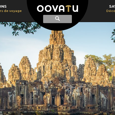
ONS
SA
irs de voyage
Déco
Afficher
Recherche
la
recherche