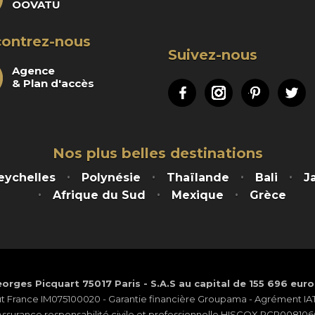
OOVATU
ontrez-nous
Suivez-nous
Agence
& Plan d'accès
Facebook
Instagram
Pinteres
Tw
Nos plus belles destinations
eychelles
Polynésie
Thaïlande
Bali
J
Afrique du Sud
Mexique
Grèce
orges Picquart 75017 Paris - S.A.S au capital de 155 696 eur
ut France IM075100020 - Garantie financière Groupama - Agrément IATA
Assurance responsabilité civile et professionnelle HISCOX RCP008106