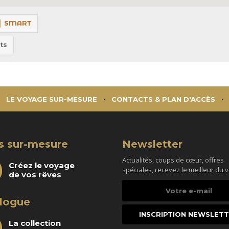
SMART
ts
LE VOYAGE SUR-MESURE
CONTACTS & PLAN D'ACCÈS
s sur-mesure
Newsletter
Actualités, coups de cœur, offres
Créez le voyage
spéciales, recevez le meilleur du 
de vos rêves
Votre
e-
logue
mail
La collection