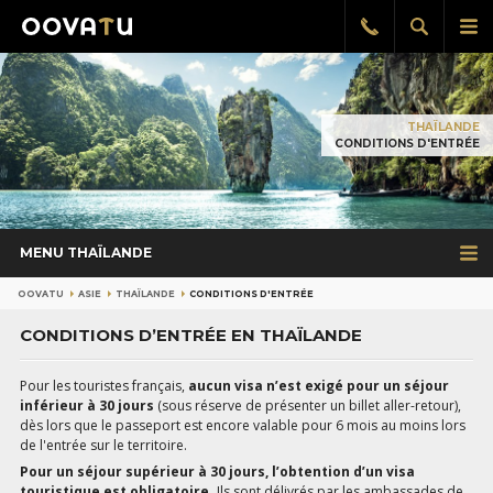
Afficher
Aff
Rappel
gratuit
la
le
recherch
me
pri
THAÏLANDE
CONDITIONS D'ENTRÉE
MENU THAÏLANDE
OOVATU
ASIE
THAÏLANDE
CONDITIONS D'ENTRÉE
CONDITIONS D’ENTRÉE EN THAÏLANDE
Pour les touristes français,
aucun visa n’est exigé pour un séjour
inférieur à 30 jours
(sous réserve de présenter un billet aller-retour),
dès lors que le passeport est encore valable pour 6 mois au moins lors
de l'entrée sur le territoire.
Pour un séjour supérieur à 30 jours, l’obtention d’un visa
touristique est obligatoire.
Ils sont délivrés par les ambassades de