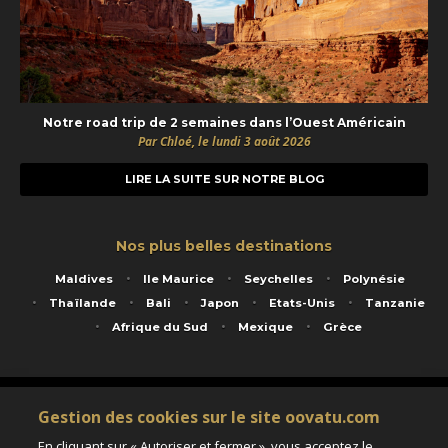
Notre road trip de 2 semaines dans l’Ouest Américain
Par Chloé, le lundi 3 août 2026
LIRE LA SUITE SUR NOTRE BLOG
Nos plus belles destinations
Maldives
Ile Maurice
Seychelles
Polynésie
Thaïlande
Bali
Japon
Etats-Unis
Tanzanie
Afrique du Sud
Mexique
Grèce
Service animé par Nautil Voyages - 22 rue Georges Picquart 75017 Paris - S.A.S
Gestion des cookies sur le site oovatu.com
au capital de 155 696 euros - RCS Paris B 423 671 973 - Code APE 7911Z
Matricule Atout France IM075100020 - Garantie financière Groupama - Agrément IATA
En cliquant sur « Autoriser et fermer », vous acceptez le