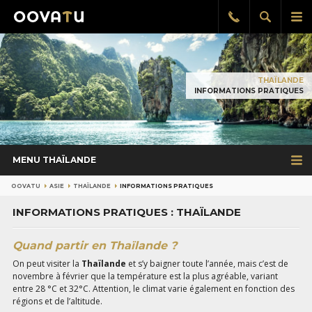
Afficher
Aff
Rappel
gratuit
la
le
recherch
me
pri
THAÏLANDE
INFORMATIONS PRATIQUES
MENU THAÏLANDE
OOVATU
ASIE
THAÏLANDE
INFORMATIONS PRATIQUES
INFORMATIONS PRATIQUES : THAÏLANDE
Quand partir en Thaïlande ?
On peut visiter la
Thaïlande
et s’y baigner toute l’année, mais c’est de
novembre à février que la température est la plus agréable, variant
entre 28 °C et 32°C. Attention, le climat varie également en fonction des
régions et de l’altitude.