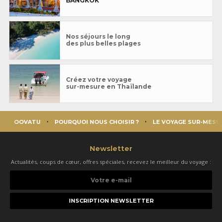
BANGKOK
Nos séjours le long
des plus belles plages
Créez votre voyage
sur-mesure en Thaïlande
OOVATU
POURQUOI NOUS CHOISIR ?
LE VOYAGE SUR-MESU
Newsletter
Actualités, coups de cœur, offres spéciales, recevez le meilleur du voyage :
Votre
e-
mail