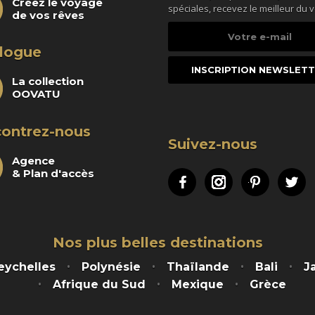
Créez le voyage
spéciales, recevez le meilleur du 
de vos rêves
Votre
e-
logue
mail
La collection
OOVATU
ontrez-nous
Suivez-nous
Agence
& Plan d'accès
Facebook
Instagram
Pinteres
Tw
Nos plus belles destinations
eychelles
Polynésie
Thaïlande
Bali
J
Afrique du Sud
Mexique
Grèce