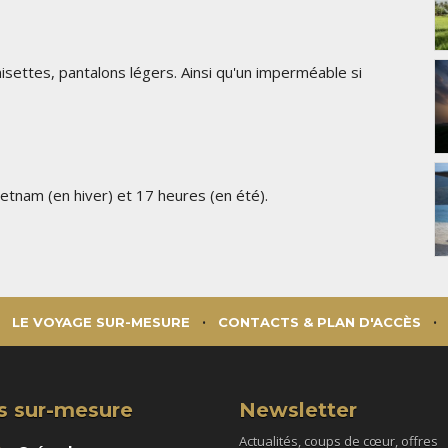
isettes, pantalons légers. Ainsi qu'un imperméable si
 Vietnam (en hiver) et 17 heures (en été).
LE VOYAGE SUR-MESURE
CONTACTS & PLAN D'ACCÈS
s sur-mesure
Newsletter
Actualités, coups de cœur, offres