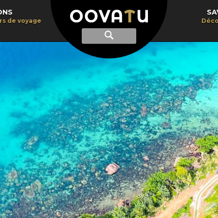
ONS
SA
irs de voyage
Déco
Afficher
Recherche
la
recherche