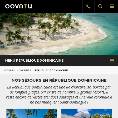
Afficher
Aff
Rappel
gratuit
la
le
recherch
me
pri
MENU RÉPUBLIQUE DOMINICAINE
OOVATU
CARAÏBES
RÉPUBLIQUE DOMINICAINE
NOS SÉJOURS EN RÉPUBLIQUE DOMINICAINE
La République Dominicaine est une île chaleureuse, bordée par
de longues plages. S'il existe de nombreux grands resorts, il
reste encore de vastes étendues sauvages et une ville coloniale à
ne pas manquer : Saint-Domingue !