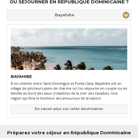
du
Mérengué
, dont les danses aux pas endiablés vous envoûteront
OÙ SÉJOURNER EN RÉPUBLIQUE DOMINICAINE ?
jusqu’au bout de la nuit.
Bayahibe
BAYAHIBE
À mi-chemin entre Saint-Domingue et Punta Cana, Bayahibe est un
village de pêcheurs plein de charme où l'on séjourne en couple ou en
famille au bord des eaux cristallines de la mer des Caraïbes. Une
région qui fera le bonheur des amoureux de la nature.
En savoir plus sur cette destination
Préparez votre séjour en République Dominicaine