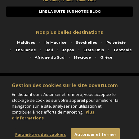
LIRE LA SUITE SUR NOTRE BLOG
Nos plus belles destinations
Maldives
Ile Maurice
Seychelles
Polynésie
Thaïlande
Bali
Japon
Etats-Unis
Tanzanie
Afrique du Sud
Mexique
Grèce
Service animé par Nautil Voyages - 22 rue Georges Picquart 75017 Paris - S.A.S
Gestion des cookies sur le site oovatu.com
au capital de 155 696 euros - RCS Paris B 423 671 973 - Code APE 7911Z
Matricule Atout France IM075100020 - Garantie financière Groupama - Agrément IATA
En cliquant sur « Autoriser et fermer », vous acceptez le
n°20-2 4177 1
stockage de cookies sur votre appareil pour améliorer la
Assurance responsabilité civile et professionnelle HISCOX RCP0081066
navigation sur le site, analyser son utilisation et
contribuer à nos efforts de marketing.
Plus
d'informations
Paramètres des cookies
Paramètres des cookies
Autoriser et fermer