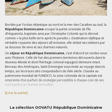
Bordée par l’océan Atlantique au nord et la mer des Caraïbes au sud, la
République Dominicaine
occupe la partie orientale de l’île
d’Hispaniola, baptisée ainsi par Christophe Colomb qui la décrivit
comme « la plus belle terre après le paradis ». Destination idyllique et
véritable royaume des séjours all-inclusive, elle séduit ses visiteurs par
sa douceur de vivre et ses charmes naturels.
Un
séjour en République Dominicaine
, c’est d’abord un rendez-vous
avec l’histoire. Celle de l’un des premiers territoires découverts dans le
Nouveau Monde
et dont l’héritage colonial espagnol demeure intact.
Berceau des Amériques, Saint-Domingue vous invite au voyage dans le
temps, sur les traces des conquistadors du XVIe siècle. Classée au
patrimoine mondial de l’UNESCO, la zone coloniale de la capitale est
empreinte d’un parfum de nostalgie perceptible à chaque coin de ses
rues pavées au charme immuable.
Un voyage en République Dominicaine, c’est aussi partir à la découverte
[Lire la suite]
d’un pays doté de 600 kilomètres de côtes ourlées de sable blanc et de
cocotiers bordant des eaux cristallines. Comptant parmi les plus belles
des Caraïbes, ses plages paradisiaques diffèrent par leurs
La sélection OOVATU République Dominicaine
caractéristiques. La côte sud ravira les voyageurs en quête de farniente,