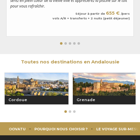
serez en plein coeur de la vieille ville et apprécierez la piscine sur le toit
c
pour vous rafraîchir.
m
655 €
Séjour à partir de
/pers
vols A/R + transferts + 2 nuits (petit déjeuner)
Toutes nos destinations en Andalousie
Cordoue
Grenade
OOVATU
POURQUOI NOUS CHOISIR ?
LE VOYAGE SUR-MESU