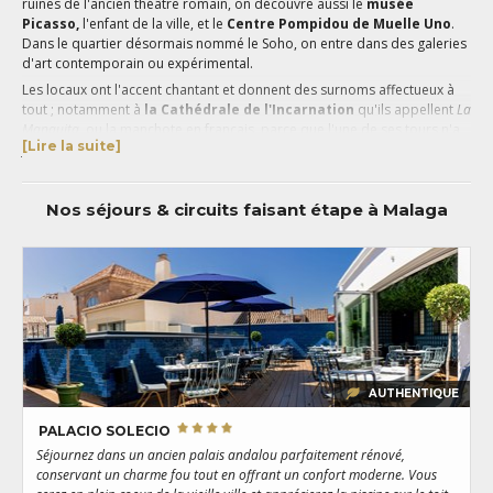
ruines de l'ancien théâtre romain, on découvre aussi le
musée
Picasso,
l'enfant de la ville, et le
Centre Pompidou de Muelle Uno
.
Dans le quartier désormais nommé le Soho, on entre dans des galeries
d'art contemporain ou expérimental.
Les locaux ont l'accent chantant et donnent des surnoms affectueux à
tout ; notamment à
la Cathédrale de l'Incarnation
qu'ils appellent
La
Manquita
, ou la manchote en français, parce que l'une de ses tours n'a
[Lire la suite]
jamais été (et ne sera jamais) terminée. Tout cela suffirait à la rendre
désirable, mais le réel point fort de Málaga est son bord de mer, sa
promenade, ses plages comme
La Malagueta
où l'on trouve une
Nos séjours & circuits faisant étape à Malaga
kyrielle de chiringuitos, ces restaurants les pieds dans le sable
traditionnels où l'on savoure des sardines grillées.
Les amoureux de festivés à l'espagnole seront aussi conquis par sa vie
nocturne, surtout au coeur de la belle saison, et les amateurs de sports
en plein-air, de sa proximité avec de nombreuses randonnées
magiques à faire sur la côte.
AUTHENTIQUE
PALACIO SOLECIO
Séjournez dans un ancien palais andalou parfaitement rénové,
U
conservant un charme fou tout en offrant un confort moderne. Vous
R