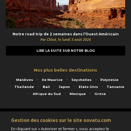
Notre road trip de 2 semaines dans l’Ouest Américain
Par Chloé, le lundi 3 août 2026
LIRE LA SUITE SUR NOTRE BLOG
Nos plus belles destinations
Maldives
Ile Maurice
Seychelles
Polynésie
Thaïlande
Bali
Japon
Etats-Unis
Tanzanie
Afrique du Sud
Mexique
Grèce
Service animé par Nautil Voyages - 22 rue Georges Picquart 75017 Paris - S.A.S
Gestion des cookies sur le site oovatu.com
au capital de 155 696 euros - RCS Paris B 423 671 973 - Code APE 7911Z
Matricule Atout France IM075100020 - Garantie financière Groupama - Agrément IATA
En cliquant sur « Autoriser et fermer », vous acceptez le