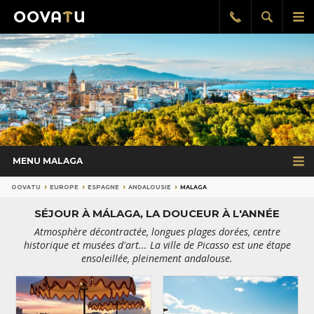
Afficher
Aff
Rappel
gratuit
la
le
recherch
me
pri
MENU MALAGA
OOVATU
EUROPE
ESPAGNE
ANDALOUSIE
MALAGA
SÉJOUR À MÁLAGA, LA DOUCEUR À L'ANNÉE
Atmosphère décontractée, longues plages dorées, centre
historique et musées d'art... La ville de Picasso est une étape
ensoleillée, pleinement andalouse.