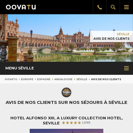
Afficher
Aff
Rappel
gratuit
la
le
recherch
me
pri
SÉVILLE
AVIS DE NOS CLIENTS
MENU SÉVILLE
OOVATU
EUROPE
ESPAGNE
ANDALOUSIE
SÉVILLE
AVIS DE NOS CLIENTS
AVIS DE NOS CLIENTS SUR NOS SÉJOURS À SÉVILLE
HOTEL ALFONSO XIII, A LUXURY COLLECTION HOTEL,
SEVILLE