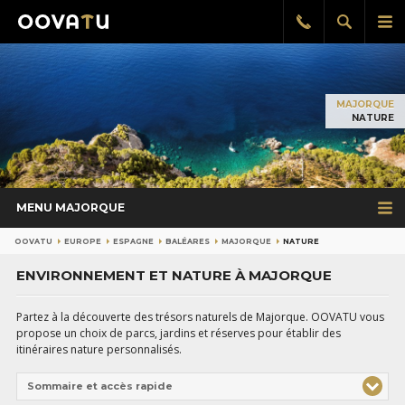
Afficher
Aff
Rappel
gratuit
la
le
recherch
me
pri
MAJORQUE
NATURE
MENU MAJORQUE
OOVATU
EUROPE
ESPAGNE
BALÉARES
MAJORQUE
NATURE
ENVIRONNEMENT ET NATURE À MAJORQUE
Partez à la découverte des trésors naturels de Majorque. OOVATU vous
propose un choix de parcs, jardins et réserves pour établir des
itinéraires nature personnalisés.
Sommaire et accès rapide