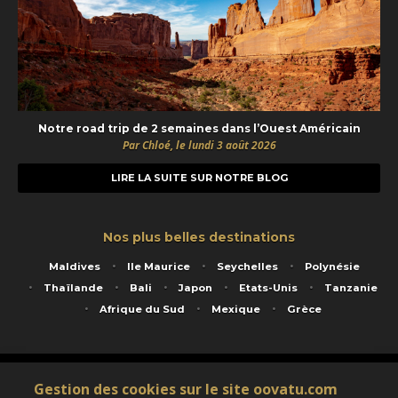
Notre road trip de 2 semaines dans l’Ouest Américain
Par Chloé, le lundi 3 août 2026
LIRE LA SUITE SUR NOTRE BLOG
Nos plus belles destinations
Maldives
Ile Maurice
Seychelles
Polynésie
Thaïlande
Bali
Japon
Etats-Unis
Tanzanie
Afrique du Sud
Mexique
Grèce
Service animé par Nautil Voyages - 22 rue Georges Picquart 75017 Paris - S.A.S
Gestion des cookies sur le site oovatu.com
au capital de 155 696 euros - RCS Paris B 423 671 973 - Code APE 7911Z