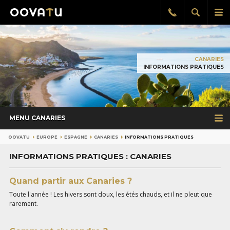
Afficher
Aff
Rappel
gratuit
la
le
recherch
me
pri
CANARIES
INFORMATIONS PRATIQUES
MENU CANARIES
OOVATU
EUROPE
ESPAGNE
CANARIES
INFORMATIONS PRATIQUES
INFORMATIONS PRATIQUES : CANARIES
Quand partir aux Canaries ?
Toute l'année ! Les hivers sont doux, les étés chauds, et il ne pleut que
rarement.