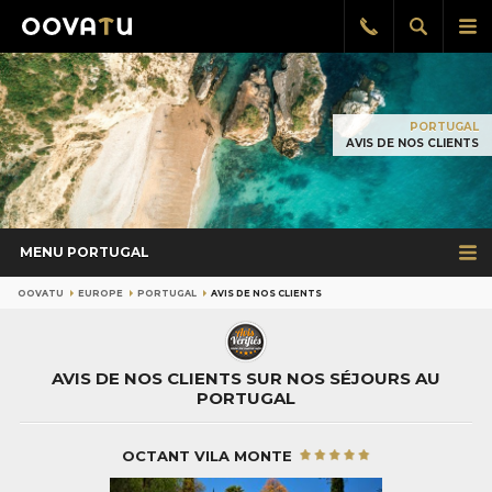
Afficher
Aff
Rappel
gratuit
la
le
recherch
me
pri
PORTUGAL
AVIS DE NOS CLIENTS
MENU PORTUGAL
OOVATU
EUROPE
PORTUGAL
AVIS DE NOS CLIENTS
AVIS DE NOS CLIENTS SUR NOS SÉJOURS AU
PORTUGAL
OCTANT VILA MONTE