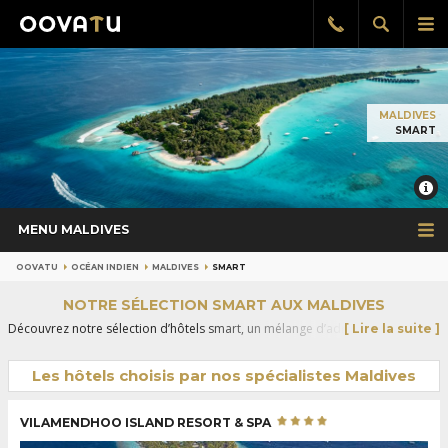
Afficher
Aff
Rappel
gratuit
la
le
recherch
me
pri
MALDIVES
SMART
MENU MALDIVES
OOVATU
OCÉAN INDIEN
MALDIVES
SMART
NOTRE SÉLECTION SMART AUX MALDIVES
Découvrez notre sélection d’hôtels smart, un mélange d’adresses choisies
[ Lire la suite ]
par nos spécialistes Maldives pour leur environnement exceptionnel et leur
service attentionné. En couple, en famille ou entre amis, elles sont parfaites
Les hôtels choisis par nos spécialistes Maldives
pour profiter de votre voyage sans concessions. Il ne vous reste plus qu'à
les découvrir et réserver vos vacances sans plus attendre !
VILAMENDHOO ISLAND RESORT & SPA