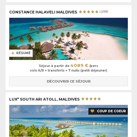
turquoise. Les conseillers Oovatu sont à votre écoute au
01 83 777 007,
pour vous aider à choisir l'établissement le plus adapté à vos attentes
CONSTANCE HALAVELI MALDIVES
parmi notre collection des plus beaux hôtels des Maldives.
RÉSUMÉ
4089 €
Séjour à partir de
/pers
vols A/R + transferts + 7 nuits (petit déjeuner)
DÉCOUVRIR CE SÉJOUR
LUX* SOUTH ARI ATOLL, MALDIVES
COUP DE COEUR