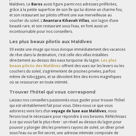
Maldives. Le
Baros
aussi figure parmi nos adresses préférées,
grâce à la petite superficie de son île qui lui donne un charme fou,
et son restaurant sur pilotis offrent une vue merveilleuse au
coucher du soleil. L’
Anantara Kihavah Villas
, son lagon d’une
beauté rare, et son restaurant sous l’eau, en font aussi un
incontournable pour nos conseillers.
Les plus beaux pilotis aux Maldives
S’il existe une image qui nous évoque immédiatement des vacances
de rêve dans la destination, c’est celle des villas installées
directement au-dessus des eaux turquoise du lagon.
Les plus
beaux pilotis des Maldives
offrent des vues sur les levers ou les
couchers du soleil, s’agrémentent de piscines privées, parfois
même de toboggans, et se dévoilent être des écrins magnifiques
où se ressourcer en toute intimité.
Trouver l'hôtel qui vous correspond
Laissez nos conseillers passionnés vous guider pour trouver l’hôtel
qui est véritablement fait pour vous. Dites-nous ce que vous
adorerez vivre lors d’un
voyage de luxe aux Maldives
, nous
ferons tout le nécessaire pour répondre à vos besoins. Réfléchissez
à ce qui vous fait le plus rêver : un réveil au-dessus du lagon pour
pouvoir y plonger dès les premiers rayons de soleil, un dîner privé
sous l’eau ou un îlot secret, une adresse intimiste composée de