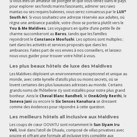
Si vous êtes un amateur de plongée et que vous venez dans le pays
pour explorer ses fonds marins fascinants, admirer ses raies
mantas ou ses requins baleines, vous serez convaincus par le
LUX*
South Ari
. Si vous souhaitez une adresse réservée aux adultes, où
règne une ambiance paisible, votre choix se portera plutôt vers le
You & Me Maldives
. Les voyageurs en quête d’une petite île de
charme succomberont au
Baros
, tandis que les familles
rejoindront le
Constance Moofushi
. Les options sont multiples ;
tant dans les activités et services proposés que dans les
ambiances. Faites part de vos envies à nos conseillers, et laissez-
nous vous guider pour trouver votre hôtel à vous.
Les plus beaux hôtels de luxe des Maldives
Les Maldives déploient un environnement exceptionnel et unique au
monde, avec cette kyrielle d’atolls plus ou moins secrets, où se
lovent certaines des plus luxueuses adresses au monde. Certains
grands noms de l’hôtellerie s’y sont installés pour notre plus grand
bonheur. Ainsi le
Cheval Blanc Randheli
, le
One&Only Reethi
, le
Soneva Jani
ou encore le
Six Senses Kanahura
se dressent
comme des évidences pour répondre à cette question.
Les meilleurs hôtels all inclusive aux Maldives
Les coups de cœur OOVATU sont notamment le
Sun Siyam Iru
Veli
, lové dans l’atoll de Dhaalu, composé de villas privatives avec
piscine et offrant une formule all inclusive très complète aux