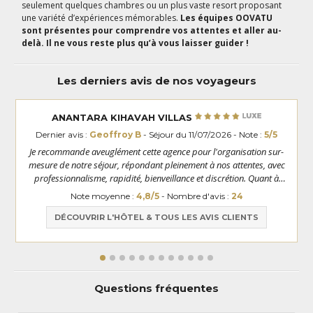
seulement quelques chambres ou un plus vaste resort proposant
une variété d’expériences mémorables.
Les équipes OOVATU
sont présentes pour comprendre vos attentes et aller au-
delà. Il ne vous reste plus qu’à vous laisser guider !
Les derniers avis de nos voyageurs
ANANTARA KIHAVAH VILLAS
Dernier avis :
Geoffroy B
- Séjour du 11/07/2026 - Note :
5/5
Je recommande aveuglément cette agence pour l'organisation sur-
mesure de notre séjour, répondant pleinement à nos attentes, avec
professionnalisme, rapidité, bienveillance et discrétion. Quant à
l'hôtel et son environnement : INCROYABLE, et même aux delà de nos
Note moyenne :
4,8/5
- Nombre d'avis :
24
attentes
DÉCOUVRIR L'HÔTEL & TOUS LES AVIS CLIENTS
Questions fréquentes