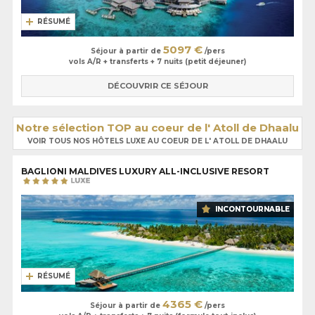
RÉSUMÉ
5097 €
Séjour à partir de
/pers
vols A/R + transferts + 7 nuits (petit déjeuner)
DÉCOUVRIR CE SÉJOUR
Notre sélection TOP au coeur de l' Atoll de Dhaalu
VOIR TOUS NOS HÔTELS LUXE AU COEUR DE L' ATOLL DE DHAALU
BAGLIONI MALDIVES LUXURY ALL-INCLUSIVE RESORT
INCONTOURNABLE
RÉSUMÉ
4365 €
Séjour à partir de
/pers