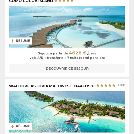
COMO COCOA ISLAND
RÉSUMÉ
4628 €
Séjour à partir de
/pers
vols A/R + transferts + 7 nuits (demi-pension)
DÉCOUVRIR CE SÉJOUR
WALDORF ASTORIA MALDIVES ITHAAFUSHI
RÉSUMÉ