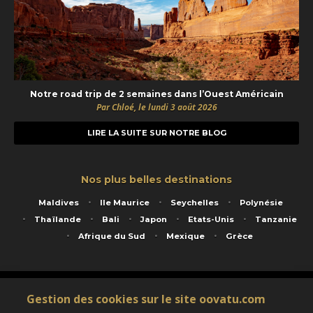
Notre road trip de 2 semaines dans l’Ouest Américain
Par Chloé, le lundi 3 août 2026
LIRE LA SUITE SUR NOTRE BLOG
Nos plus belles destinations
Maldives
Ile Maurice
Seychelles
Polynésie
Thaïlande
Bali
Japon
Etats-Unis
Tanzanie
Afrique du Sud
Mexique
Grèce
Service animé par Nautil Voyages - 22 rue Georges Picquart 75017 Paris - S.A.S
Gestion des cookies sur le site oovatu.com
au capital de 155 696 euros - RCS Paris B 423 671 973 - Code APE 7911Z