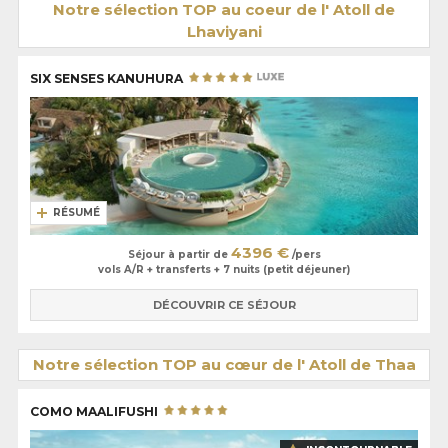
Notre sélection TOP au coeur de l' Atoll de
Lhaviyani
SIX SENSES KANUHURA
RÉSUMÉ
4396 €
Séjour à partir de
/pers
vols A/R + transferts + 7 nuits (petit déjeuner)
DÉCOUVRIR CE SÉJOUR
Notre sélection TOP au cœur de l' Atoll de Thaa
COMO MAALIFUSHI