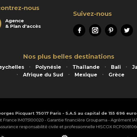
ontrez-nous
Suivez-nous
Agence
& Plan d'accès
Facebook
Instagram
Pinteres
Tw
Nos plus belles destinations
eychelles
Polynésie
Thaïlande
Bali
J
Afrique du Sud
Mexique
Grèce
orges Picquart 75017 Paris - S.A.S au capital de 155 696 eur
ut France IM075100020 - Garantie financière Groupama - Agrément IATA
Assurance responsabilité civile et professionnelle HISCOX RCP008106