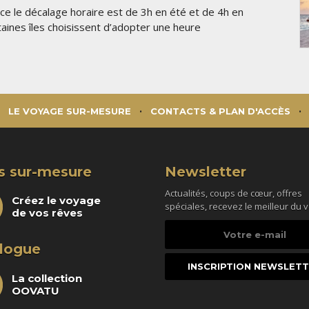
ance le décalage horaire est de 3h en été et de 4h en
rtaines îles choisissent d’adopter une heure
.
LE VOYAGE SUR-MESURE
CONTACTS & PLAN D'ACCÈS
s sur-mesure
Newsletter
Actualités, coups de cœur, offres
Créez le voyage
spéciales, recevez le meilleur du 
de vos rêves
Votre
e-
logue
mail
La collection
OOVATU