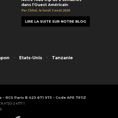
dans l’Ouest Américain
Par Chloé, le lundi 3 août 2026
LIRE LA SUITE SUR NOTRE BLOG
t
itter
apon
Etats-Unis
Tanzanie
os - RCS Paris B 423 671 973 - Code APE 7911Z
 n°20-2 4177 1
6