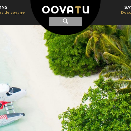
ONS
SA
irs de voyage
Déco
Afficher
Recherche
la
recherche