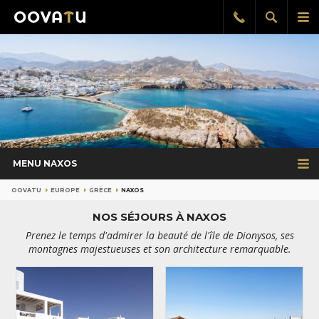
Afficher
Aff
Rappel
gratuit
la
le
recherch
me
pri
MENU NAXOS
OOVATU
EUROPE
GRÈCE
NAXOS
NOS SÉJOURS À NAXOS
Prenez le temps d'admirer la beauté de l'île de Dionysos, ses
montagnes majestueuses et son architecture remarquable.