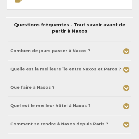
plage de Mikiri Vigia ravira les férus de planche à voile qui pourront
s’adonner à leur passion sur ce spot de renommée internationale.
Organisez dès maintenant votre prochain
voyage à Naxos
en
contactant nos conseillers spécialistes Grèce.
Questions fréquentes - Tout savoir avant de
partir à Naxos
Combien de jours passer à Naxos ?
Quelle est la meilleure île entre Naxos et Paros ?
Que faire à Naxos ?
Quel est le meilleur hôtel à Naxos ?
Comment se rendre à Naxos depuis Paris ?