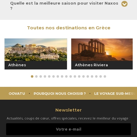
Quelle est la meilleure saison pour visiter Naxos
?
Toutes nos destinations en Grèce
Athènes
Athènes Riviera
OOVATU
POURQUOI NOUS CHOISIR ?
LE VOYAGE SUR-MESU
Newsletter
Actualités, coups de cœur, offres spéciales, recevez le meilleur du voyage :
Votre
e-