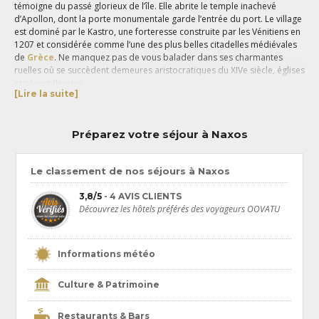
témoigne du passé glorieux de l’île. Elle abrite le temple inachevé
d’Apollon, dont la porte monumentale garde l’entrée du port. Le village
est dominé par le Kastro, une forteresse construite par les Vénitiens en
1207 et considérée comme l’une des plus belles citadelles médiévales
de
Grèce
. Ne manquez pas de vous balader dans ses charmantes
ruelles où se succèdent demeures aristocratiques du XIVe siècle, églises
et places fleuries.
[Lire la suite]
Un
voyage à Naxos
, c’est aussi la découverte de villages traditionnels
où la notion de temps semble ne jamais avoir existé. Niché au pied du
mont Fanari,
Apeiranthos
est sans doute le plus beau d’entre-deux.
Préparez votre séjour à Naxos
Ses maisons vénitiennes et rues dallées de marbre, matériau dont la
qualité fait la réputation de l’île et de sa voisine
Paros
depuis
l’Antiquité, lui confèrent un charme authentique. Faites une halte à
Le classement de nos séjours à Naxos
Appolona où vous pourrez admirer le plus grand Kouros de Grèce, une
statue géante représentant un jeune éphèbe. Nommés Filoti, Halki ou
3,8/5
- 4 AVIS CLIENTS
encore Moni, les 12 villages de la vallée de Traghaia vous invitent à
Découvrez les hôtels préférés des voyageurs OOVATU
suivre la route des églises et à découvrir une trentaine de monastères
byzantins parmi lesquels celui de Panaghia Drossiani, datant du Ve
siècle.
Informations météo
Les passionnés de sports nautiques profiteront des activités de la
plage d’Agios Georgis, bordée de tavernes où il fait bon se rafraîchir
autour d’un verre de Kitros, une liqueur locale produite à base de
Culture & Patrimoine
feuilles de cédrat. Les voyageurs en quête de quiétude durant leur
séjour à Naxos
apprécieront les criques intimistes de Kastraki. La
Restaurants & Bars