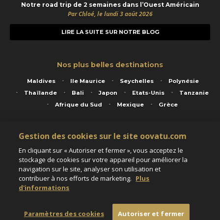
Notre road trip de 2 semaines dans l’Ouest Américain
Par Chloé, le lundi 3 août 2026
LIRE LA SUITE SUR NOTRE BLOG
Nos plus belles destinations
Maldives
Ile Maurice
Seychelles
Polynésie
Thaïlande
Bali
Japon
Etats-Unis
Tanzanie
Afrique du Sud
Mexique
Grèce
Gestion des cookies sur le site oovatu.com
Service animé par Nautil Voyages - 22 rue Georges Picquart 75017 Paris - S.A.S
En cliquant sur « Autoriser et fermer », vous acceptez le
au capital de 155 696 euros - RCS Paris B 423 671 973 - Code APE 7911Z
stockage de cookies sur votre appareil pour améliorer la
Matricule Atout France IM075100020 - Garantie financière Groupama - Agrément IATA
navigation sur le site, analyser son utilisation et
n°20-2 4177 1
Assurance responsabilité civile et professionnelle HISCOX RCP0081066
contribuer à nos efforts de marketing.
Plus
d'informations
Paramètres des cookies
Autoriser et fermer