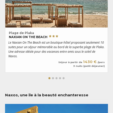
Plage de Plaka
NAXIAN ON THE BEACH
Le Naxian On The Beach est un boutique-hôtel proposant seulement 10
L
suites pour un séjour mémorable au bord de la superbe plage de Plaka.
d
Une adresse idéale pour des vacances entre amis sous le soleil de
s
Naxos.
p
1430 €
Séjour à partir de
/pers
3 nuits (petit déjeuner)
Naxos, une île à la beauté enchanteresse