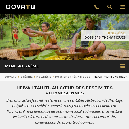
Afficher
Aff
Rappel
gratuit
la
le
recherch
me
pri
POLYNÉSIE
DOSSIERS THÉMATIQUES
MENU POLYNÉSIE
OOVATU
OCÉANIE
POLYNÉSIE
DOSSIERS THÉMATIQUES
HEIVA I TAHITI, AU CŒUR
HEIVA I TAHITI, AU CŒUR DES FESTIVITÉS
POLYNÉSIENNES
Bien plus qu’un festival, le Heiva est une véritable célébration de l’héritage
polynésien. Considéré comme le plus grand événement culturel de
l’archipel, il rend hommage au patrimoine local et diversifié en le mettant
en lumière à travers des spectacles de danse, des concerts et des
compétitions de sports traditionnels.